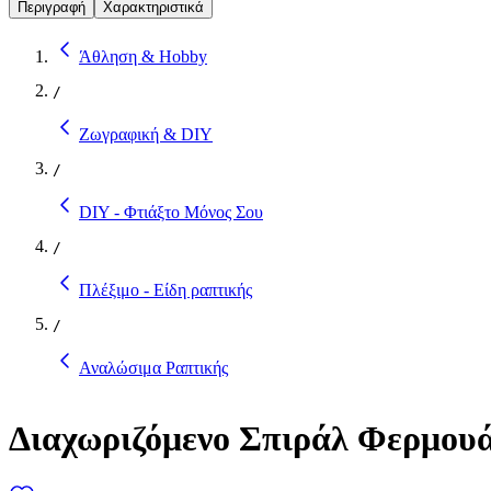
Περιγραφή
Χαρακτηριστικά
Άθληση & Hobby
/
Ζωγραφική & DIY
/
DIY - Φτιάξτο Μόνος Σου
/
Πλέξιμο - Είδη ραπτικής
/
Αναλώσιμα Ραπτικής
Διαχωριζόμενο Σπιράλ Φερμου