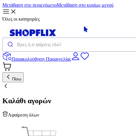
Μετάβαση στο περιεχόμενο
Μετάβαση στο κυρίως μενού
Όλες οι κατηγορίες
Παρακολούθηση Παραγγελίας
Πίσω
Καλάθι αγορών
Αφαίρεση όλων