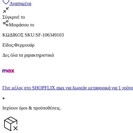
Αγαπημένα
Σύγκρινέ το
Μοιράσου το
ΚΩΔΙΚΟΣ SKU
:
SF-106349103
Είδος
:
Φερμουάρ
Δες όλα τα χαρακτηριστικά
Γίνε μέλος στο SHOPFLIX max για δωρεάν μεταφορικά για 1 χρόνο
Ισχύουν όροι & προϋποθέσεις.