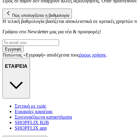
Προς το παρόν δεν υπάρχουν άλλες αξιολογήσεις. Όταν προστεθούν
Πώς υπολογίζεται η βαθμολογία
Η τελική βαθμολογία βασίζεται αποκλειστικά σε κριτικές χρηστών
Γράψου στο Νewsletter μας για νέα & προσφορές!
Εγγραφή
Πατώντας «Εγγραφή» αποδέχεσαι τους
όρους χρήσης
ΕΤΑΙΡΕΙΑ
Σχετικά με εμάς
Ευκαιρίες καριέρας
Συνεργαζόμενα καταστήματα
SHOPFLIX B2B
SHOPFLIX app