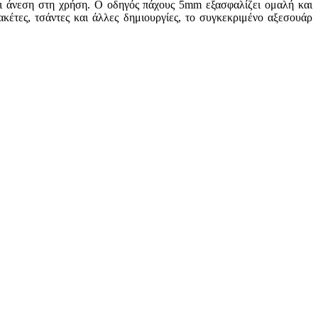
και άνεση στη χρήση. Ο οδηγός πάχους 5mm εξασφαλίζει ομαλή και
έτες, τσάντες και άλλες δημιουργίες, το συγκεκριμένο αξεσουάρ