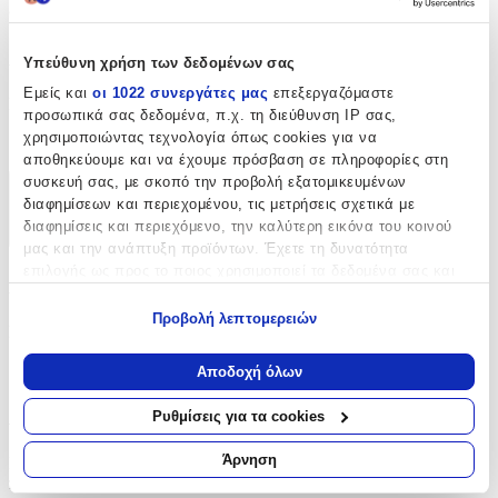
εκλεπτυσμένο χαρακτήρα σε κάθε δημιουργία.
Χαρακτηριστικά
Υπεύθυνη χρήση των δεδομένων σας
Εμείς και
οι 1022 συνεργάτες μας
επεξεργαζόμαστε
Είδος
:
προσωπικά σας δεδομένα, π.χ. τη διεύθυνση IP σας,
χρησιμοποιώντας τεχνολογία όπως cookies για να
Δαντέλες
αποθηκεύουμε και να έχουμε πρόσβαση σε πληροφορίες στη
συσκευή σας, με σκοπό την προβολή εξατομικευμένων
Χαρακτηριστικά
διαφημίσεων και περιεχομένου, τις μετρήσεις σχετικά με
διαφημίσεις και περιεχόμενο, την καλύτερη εικόνα του κοινού
+
μας και την ανάπτυξη προϊόντων. Έχετε τη δυνατότητα
επιλογής ως προς το ποιος χρησιμοποιεί τα δεδομένα σας και
Χαρακτηριστικά
για ποιους σκοπούς.
Προβολή λεπτομερειών
Είδος
:
Εάν μας επιτρέπετε, θα θέλαμε επίσης:
Να συλλέξουμε πληροφορίες σχετικά με τη γεωγραφική
Δαντέλες
Αποδοχή όλων
σας τοποθεσία, οι οποίες μπορεί να είναι ακριβείς σε
απόσταση μερικών μέτρων
Αξιολογήσεις
Ρυθμίσεις για τα cookies
Να αναγνωρίσουμε τη συσκευή σας σαρώνοντας ενεργά
για συγκεκριμένα χαρακτηριστικά (δακτυλικό αποτύπωμα)
Άρνηση
Προς το παρόν δεν υπάρχουν άλλες αξιολογήσεις. Όταν
Μάθετε περισσότερα σχετικά με τον τρόπο επεξεργασίας των
προστεθούν, θα εμφανιστούν εδώ.