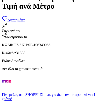
Τιμή ανά Μέτρο
Αγαπημένα
Σύγκρινέ το
Μοιράσου το
ΚΩΔΙΚΟΣ SKU
:
SF-106349066
Κωδικός
:
31808
Είδος
:
Δαντέλες
Δες όλα τα χαρακτηριστικά
Γίνε μέλος στο SHOPFLIX max για δωρεάν μεταφορικά για 1
χρόνο!