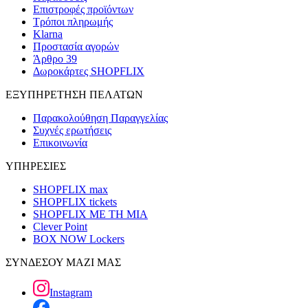
Επιστροφές προϊόντων
Τρόποι πληρωμής
Klarna
Προστασία αγορών
Άρθρο 39
Δωροκάρτες SHOPFLIX
ΕΞΥΠΗΡΕΤΗΣΗ ΠΕΛΑΤΩΝ
Παρακολούθηση Παραγγελίας
Συχνές ερωτήσεις
Επικοινωνία
ΥΠΗΡΕΣΙΕΣ
SHOPFLIX max
SHOPFLIX tickets
SHOPFLIX ΜΕ ΤΗ ΜΙΑ
Clever Point
BOX NOW Lockers
ΣΥΝΔΕΣΟΥ ΜΑΖΙ ΜΑΣ
Instagram