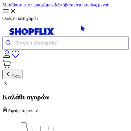
Μετάβαση στο περιεχόμενο
Μετάβαση στο κυρίως μενού
Όλες οι κατηγορίες
Πίσω
Καλάθι αγορών
Αφαίρεση όλων