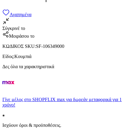
Αγαπημένα
Σύγκρινέ το
Μοιράσου το
ΚΩΔΙΚΟΣ SKU
:
SF-106349000
Είδος
:
Κουμπιά
Δες όλα τα χαρακτηριστικά
Γίνε μέλος στο SHOPFLIX max για δωρεάν μεταφορικά για 1
χρόνο!
Ισχύουν όροι & προϋποθέσεις.