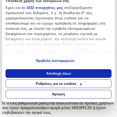
Υπεύθυνη χρήση των δεδομένων σας
Κουμπιά
Εμείς και
οι 1022 συνεργάτες μας
επεξεργαζόμαστε
προσωπικά σας δεδομένα, π.χ. τη διεύθυνση IP σας,
χρησιμοποιώντας τεχνολογία όπως cookies για να
Χαρακτηριστικά
αποθηκεύουμε και να έχουμε πρόσβαση σε πληροφορίες στη
+
συσκευή σας, με σκοπό την προβολή εξατομικευμένων
διαφημίσεων και περιεχομένου, τις μετρήσεις σχετικά με
Χαρακτηριστικά
διαφημίσεις και περιεχόμενο, την καλύτερη εικόνα του κοινού
μας και την ανάπτυξη προϊόντων. Έχετε τη δυνατότητα
επιλογής ως προς το ποιος χρησιμοποιεί τα δεδομένα σας και
Είδος
:
για ποιους σκοπούς.
Κουμπιά
Προβολή λεπτομερειών
Εάν μας επιτρέπετε, θα θέλαμε επίσης:
Αξιολογήσεις
Να συλλέξουμε πληροφορίες σχετικά με τη γεωγραφική
Αποδοχή όλων
σας τοποθεσία, οι οποίες μπορεί να είναι ακριβείς σε
Προς το παρόν δεν υπάρχουν άλλες αξιολογήσεις. Όταν
απόσταση μερικών μέτρων
Ρυθμίσεις για τα cookies
προστεθούν, θα εμφανιστούν εδώ.
Να αναγνωρίσουμε τη συσκευή σας σαρώνοντας ενεργά
για συγκεκριμένα χαρακτηριστικά (δακτυλικό αποτύπωμα)
Άρνηση
Πώς υπολογίζεται η βαθμολογία
Μάθετε περισσότερα σχετικά με τον τρόπο επεξεργασίας των
Η τελική βαθμολογία βασίζεται αποκλειστικά σε κριτικές χρηστών
προσωπικών σας δεδομένων και καθορίστε τις προτιμήσεις σας
που έχουν πραγματοποιήσει αγορά μέσω SHOPFLIX ή έχουν
στην
ενότητα “Λεπτομέρειες”
. Μπορείτε να αλλάξετε ή να
επιβεβαιώσει την αγορά τους.
ανακαλέσετε τη συγκατάθεσή σας ανά πάσα στιγμή από τη