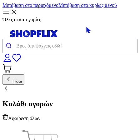
Μετάβαση στο περιεχόμενο
Μετάβαση στο κυρίως μενού
Όλες οι κατηγορίες
Πίσω
Καλάθι αγορών
Αφαίρεση όλων