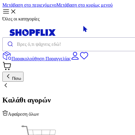
Μετάβαση στο περιεχόμενο
Μετάβαση στο κυρίως μενού
Όλες οι κατηγορίες
Παρακολούθηση Παραγγελίας
Πίσω
Καλάθι αγορών
Αφαίρεση όλων