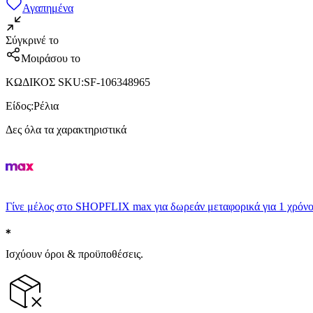
Αγαπημένα
Σύγκρινέ το
Μοιράσου το
ΚΩΔΙΚΟΣ SKU
:
SF-106348965
Είδος
:
Ρέλια
Δες όλα τα χαρακτηριστικά
Γίνε μέλος στο SHOPFLIX max για δωρεάν μεταφορικά για 1 χρόνο
Ισχύουν όροι & προϋποθέσεις.