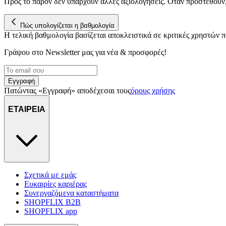
Προς το παρόν δεν υπάρχουν άλλες αξιολογήσεις. Όταν προστεθούν
Πώς υπολογίζεται η βαθμολογία
Η τελική βαθμολογία βασίζεται αποκλειστικά σε κριτικές χρηστών
Γράψου στο Νewsletter μας για νέα & προσφορές!
Εγγραφή
Πατώντας «Εγγραφή» αποδέχεσαι τους
όρους χρήσης
ΕΤΑΙΡΕΙΑ
Σχετικά με εμάς
Ευκαιρίες καριέρας
Συνεργαζόμενα καταστήματα
SHOPFLIX B2B
SHOPFLIX app