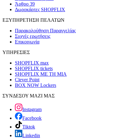
Άρθρο 39
Δωροκάρτες SHOPFLIX
ΕΞΥΠΗΡΕΤΗΣΗ ΠΕΛΑΤΩΝ
Παρακολούθηση Παραγγελίας
Συχνές ερωτήσεις
Επικοινωνία
ΥΠΗΡΕΣΙΕΣ
SHOPFLIX max
SHOPFLIX tickets
SHOPFLIX ΜΕ ΤΗ ΜΙΑ
Clever Point
BOX NOW Lockers
ΣΥΝΔΕΣΟΥ ΜΑΖΙ ΜΑΣ
Instagram
Facebook
Tiktok
Linkedin