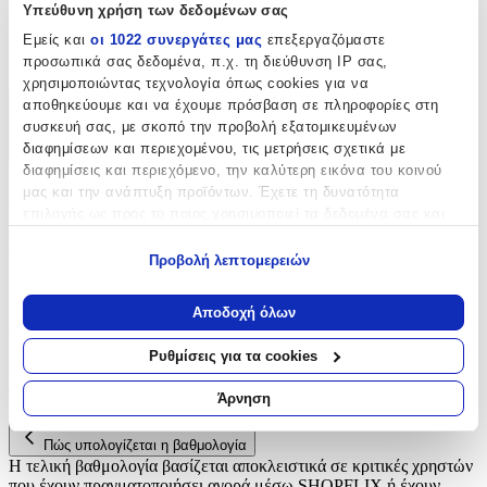
Υπεύθυνη χρήση των δεδομένων σας
Είδος
:
Εμείς και
οι 1022 συνεργάτες μας
επεξεργαζόμαστε
Κουμπιά
προσωπικά σας δεδομένα, π.χ. τη διεύθυνση IP σας,
χρησιμοποιώντας τεχνολογία όπως cookies για να
αποθηκεύουμε και να έχουμε πρόσβαση σε πληροφορίες στη
Χαρακτηριστικά
συσκευή σας, με σκοπό την προβολή εξατομικευμένων
διαφημίσεων και περιεχομένου, τις μετρήσεις σχετικά με
+
διαφημίσεις και περιεχόμενο, την καλύτερη εικόνα του κοινού
μας και την ανάπτυξη προϊόντων. Έχετε τη δυνατότητα
Χαρακτηριστικά
επιλογής ως προς το ποιος χρησιμοποιεί τα δεδομένα σας και
για ποιους σκοπούς.
Είδος
:
Προβολή λεπτομερειών
Εάν μας επιτρέπετε, θα θέλαμε επίσης:
Κουμπιά
Να συλλέξουμε πληροφορίες σχετικά με τη γεωγραφική
Αποδοχή όλων
Αξιολογήσεις
σας τοποθεσία, οι οποίες μπορεί να είναι ακριβείς σε
απόσταση μερικών μέτρων
Ρυθμίσεις για τα cookies
Να αναγνωρίσουμε τη συσκευή σας σαρώνοντας ενεργά
Προς το παρόν δεν υπάρχουν άλλες αξιολογήσεις. Όταν
για συγκεκριμένα χαρακτηριστικά (δακτυλικό αποτύπωμα)
προστεθούν, θα εμφανιστούν εδώ.
Άρνηση
Μάθετε περισσότερα σχετικά με τον τρόπο επεξεργασίας των
προσωπικών σας δεδομένων και καθορίστε τις προτιμήσεις σας
Πώς υπολογίζεται η βαθμολογία
στην
ενότητα “Λεπτομέρειες”
. Μπορείτε να αλλάξετε ή να
Η τελική βαθμολογία βασίζεται αποκλειστικά σε κριτικές χρηστών
ανακαλέσετε τη συγκατάθεσή σας ανά πάσα στιγμή από τη
που έχουν πραγματοποιήσει αγορά μέσω SHOPFLIX ή έχουν