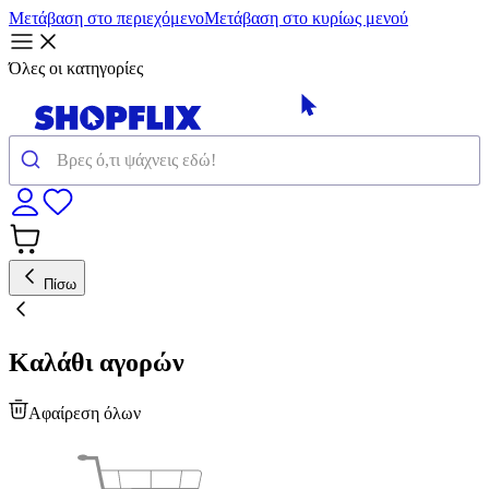
Μετάβαση στο περιεχόμενο
Μετάβαση στο κυρίως μενού
Όλες οι κατηγορίες
Πίσω
Καλάθι αγορών
Αφαίρεση όλων