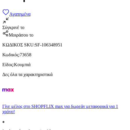
Αγαπημένα
Σύγκρινέ το
Μοιράσου το
ΚΩΔΙΚΟΣ SKU
:
SF-106348951
Κωδικός
:
73658
Είδος
:
Κουμπιά
Δες όλα τα χαρακτηριστικά
Γίνε μέλος στο SHOPFLIX max για δωρεάν μεταφορικά για 1
χρόνο!