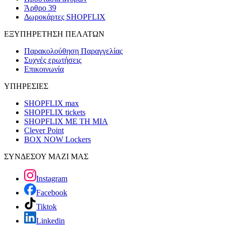
Άρθρο 39
Δωροκάρτες SHOPFLIX
ΕΞΥΠΗΡΕΤΗΣΗ ΠΕΛΑΤΩΝ
Παρακολούθηση Παραγγελίας
Συχνές ερωτήσεις
Επικοινωνία
ΥΠΗΡΕΣΙΕΣ
SHOPFLIX max
SHOPFLIX tickets
SHOPFLIX ΜΕ ΤΗ ΜΙΑ
Clever Point
BOX NOW Lockers
ΣΥΝΔΕΣΟΥ ΜΑΖΙ ΜΑΣ
Instagram
Facebook
Tiktok
Linkedin