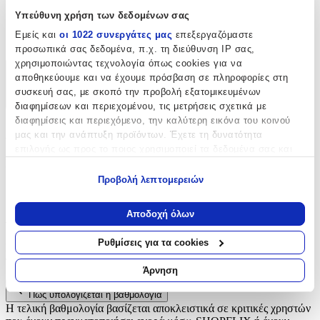
Υπεύθυνη χρήση των δεδομένων σας
Είδος
:
Εμείς και
οι 1022 συνεργάτες μας
επεξεργαζόμαστε
Φερμουάρ
προσωπικά σας δεδομένα, π.χ. τη διεύθυνση IP σας,
χρησιμοποιώντας τεχνολογία όπως cookies για να
αποθηκεύουμε και να έχουμε πρόσβαση σε πληροφορίες στη
Χαρακτηριστικά
συσκευή σας, με σκοπό την προβολή εξατομικευμένων
+
διαφημίσεων και περιεχομένου, τις μετρήσεις σχετικά με
διαφημίσεις και περιεχόμενο, την καλύτερη εικόνα του κοινού
Χαρακτηριστικά
μας και την ανάπτυξη προϊόντων. Έχετε τη δυνατότητα
επιλογής ως προς το ποιος χρησιμοποιεί τα δεδομένα σας και
Είδος
:
για ποιους σκοπούς.
Προβολή λεπτομερειών
Φερμουάρ
Εάν μας επιτρέπετε, θα θέλαμε επίσης:
Να συλλέξουμε πληροφορίες σχετικά με τη γεωγραφική
Αξιολογήσεις
Αποδοχή όλων
σας τοποθεσία, οι οποίες μπορεί να είναι ακριβείς σε
απόσταση μερικών μέτρων
Ρυθμίσεις για τα cookies
Προς το παρόν δεν υπάρχουν άλλες αξιολογήσεις. Όταν
Να αναγνωρίσουμε τη συσκευή σας σαρώνοντας ενεργά
προστεθούν, θα εμφανιστούν εδώ.
για συγκεκριμένα χαρακτηριστικά (δακτυλικό αποτύπωμα)
Άρνηση
Μάθετε περισσότερα σχετικά με τον τρόπο επεξεργασίας των
Πώς υπολογίζεται η βαθμολογία
προσωπικών σας δεδομένων και καθορίστε τις προτιμήσεις σας
Η τελική βαθμολογία βασίζεται αποκλειστικά σε κριτικές χρηστών
στην
ενότητα “Λεπτομέρειες”
. Μπορείτε να αλλάξετε ή να