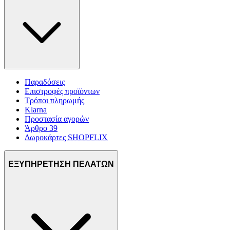
Παραδόσεις
Επιστροφές προϊόντων
Τρόποι πληρωμής
Klarna
Προστασία αγορών
Άρθρο 39
Δωροκάρτες SHOPFLIX
ΕΞΥΠΗΡΕΤΗΣΗ ΠΕΛΑΤΩΝ