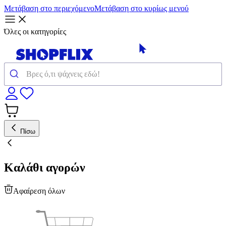
Μετάβαση στο περιεχόμενο
Μετάβαση στο κυρίως μενού
Όλες οι κατηγορίες
Πίσω
Καλάθι αγορών
Αφαίρεση όλων