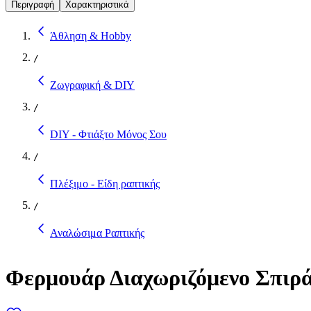
Περιγραφή
Χαρακτηριστικά
Άθληση & Hobby
/
Ζωγραφική & DIY
/
DIY - Φτιάξτο Μόνος Σου
/
Πλέξιμο - Είδη ραπτικής
/
Αναλώσιμα Ραπτικής
Φερμουάρ Διαχωριζόμενο Σπιρ