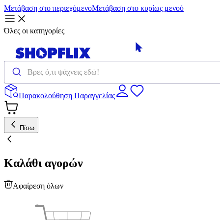
Μετάβαση στο περιεχόμενο
Μετάβαση στο κυρίως μενού
Όλες οι κατηγορίες
Παρακολούθηση Παραγγελίας
Πίσω
Καλάθι αγορών
Αφαίρεση όλων