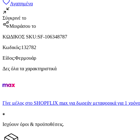
Αγαπημένα
Σύγκρινέ το
Μοιράσου το
ΚΩΔΙΚΟΣ SKU
:
SF-106348787
Κωδικός
:
132782
Είδος
:
Φερμουάρ
Δες όλα τα χαρακτηριστικά
Γίνε μέλος στο SHOPFLIX max για δωρεάν μεταφορικά για 1 χρόνο
Ισχύουν όροι & προϋποθέσεις.