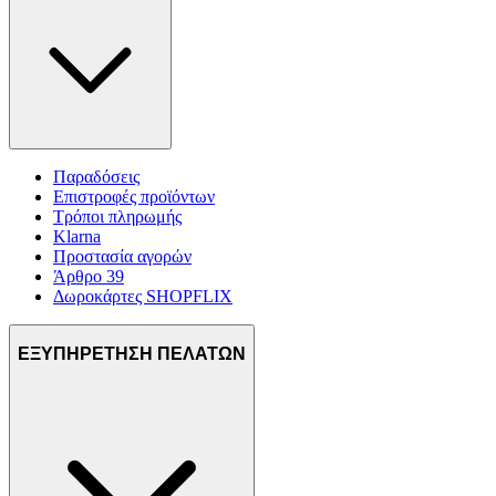
Παραδόσεις
Επιστροφές προϊόντων
Τρόποι πληρωμής
Klarna
Προστασία αγορών
Άρθρο 39
Δωροκάρτες SHOPFLIX
ΕΞΥΠΗΡΕΤΗΣΗ ΠΕΛΑΤΩΝ