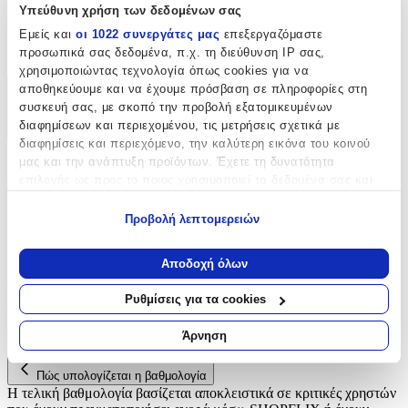
Υπεύθυνη χρήση των δεδομένων σας
Είδος
:
Εμείς και
οι 1022 συνεργάτες μας
επεξεργαζόμαστε
Ρέλια
προσωπικά σας δεδομένα, π.χ. τη διεύθυνση IP σας,
χρησιμοποιώντας τεχνολογία όπως cookies για να
αποθηκεύουμε και να έχουμε πρόσβαση σε πληροφορίες στη
Χαρακτηριστικά
συσκευή σας, με σκοπό την προβολή εξατομικευμένων
διαφημίσεων και περιεχομένου, τις μετρήσεις σχετικά με
+
διαφημίσεις και περιεχόμενο, την καλύτερη εικόνα του κοινού
μας και την ανάπτυξη προϊόντων. Έχετε τη δυνατότητα
Χαρακτηριστικά
επιλογής ως προς το ποιος χρησιμοποιεί τα δεδομένα σας και
για ποιους σκοπούς.
Είδος
:
Προβολή λεπτομερειών
Εάν μας επιτρέπετε, θα θέλαμε επίσης:
Ρέλια
Να συλλέξουμε πληροφορίες σχετικά με τη γεωγραφική
Αποδοχή όλων
Αξιολογήσεις
σας τοποθεσία, οι οποίες μπορεί να είναι ακριβείς σε
απόσταση μερικών μέτρων
Ρυθμίσεις για τα cookies
Να αναγνωρίσουμε τη συσκευή σας σαρώνοντας ενεργά
Προς το παρόν δεν υπάρχουν άλλες αξιολογήσεις. Όταν
για συγκεκριμένα χαρακτηριστικά (δακτυλικό αποτύπωμα)
προστεθούν, θα εμφανιστούν εδώ.
Άρνηση
Μάθετε περισσότερα σχετικά με τον τρόπο επεξεργασίας των
προσωπικών σας δεδομένων και καθορίστε τις προτιμήσεις σας
Πώς υπολογίζεται η βαθμολογία
στην
ενότητα “Λεπτομέρειες”
. Μπορείτε να αλλάξετε ή να
Η τελική βαθμολογία βασίζεται αποκλειστικά σε κριτικές χρηστών
ανακαλέσετε τη συγκατάθεσή σας ανά πάσα στιγμή από τη