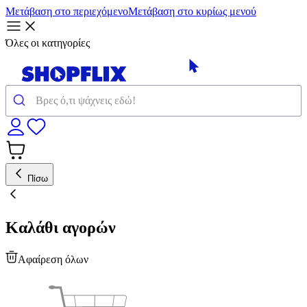
Μετάβαση στο περιεχόμενο
Μετάβαση στο κυρίως μενού
Όλες οι κατηγορίες
Πίσω
Καλάθι αγορών
Αφαίρεση όλων