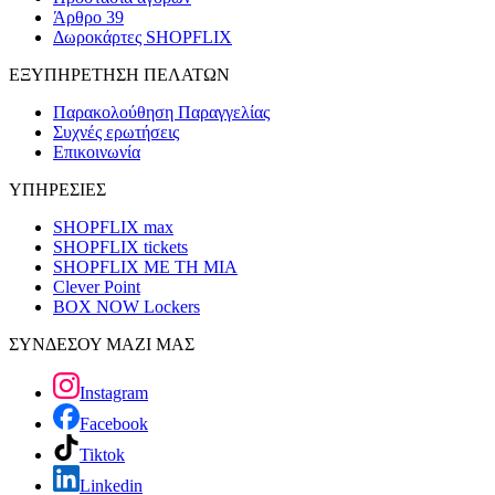
Άρθρο 39
Δωροκάρτες SHOPFLIX
ΕΞΥΠΗΡΕΤΗΣΗ ΠΕΛΑΤΩΝ
Παρακολούθηση Παραγγελίας
Συχνές ερωτήσεις
Επικοινωνία
ΥΠΗΡΕΣΙΕΣ
SHOPFLIX max
SHOPFLIX tickets
SHOPFLIX ΜΕ ΤΗ ΜΙΑ
Clever Point
BOX NOW Lockers
ΣΥΝΔΕΣΟΥ ΜΑΖΙ ΜΑΣ
Instagram
Facebook
Tiktok
Linkedin