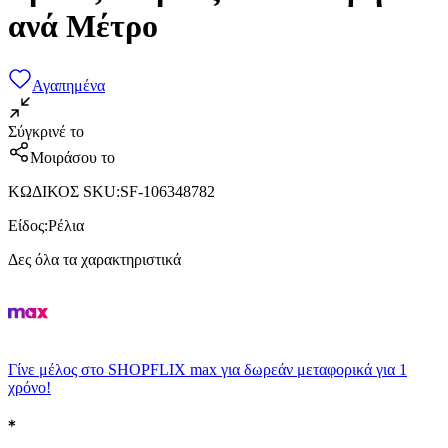
ανά Μέτρο
Αγαπημένα
Σύγκρινέ το
Μοιράσου το
ΚΩΔΙΚΟΣ SKU
:
SF-106348782
Είδος
:
Ρέλια
Δες όλα τα χαρακτηριστικά
Γίνε μέλος στο SHOPFLIX max για δωρεάν μεταφορικά για 1
χρόνο!