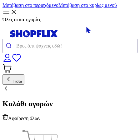
Μετάβαση στο περιεχόμενο
Μετάβαση στο κυρίως μενού
Όλες οι κατηγορίες
Πίσω
Καλάθι αγορών
Αφαίρεση όλων