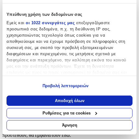
υλικό για κάθε λύση κουρτίνας.
Χαρακτηριστικά
Υπεύθυνη χρήση των δεδομένων σας
Εμείς και
οι 1022 συνεργάτες μας
επεξεργαζόμαστε
προσωπικά σας δεδομένα, π.χ. τη διεύθυνση IP σας,
Είδος
:
χρησιμοποιώντας τεχνολογία όπως cookies για να
Υλικά για Κουρτίνες
αποθηκεύουμε και να έχουμε πρόσβαση σε πληροφορίες στη
συσκευή σας, με σκοπό την προβολή εξατομικευμένων
διαφημίσεων και περιεχομένου, τις μετρήσεις σχετικά με
Χαρακτηριστικά
διαφημίσεις και περιεχόμενο, την καλύτερη εικόνα του κοινού
μας και την ανάπτυξη προϊόντων. Έχετε τη δυνατότητα
+
επιλογής ως προς το ποιος χρησιμοποιεί τα δεδομένα σας και
Χαρακτηριστικά
για ποιους σκοπούς.
Προβολή λεπτομερειών
Εάν μας επιτρέπετε, θα θέλαμε επίσης:
Είδος
:
Να συλλέξουμε πληροφορίες σχετικά με τη γεωγραφική
Αποδοχή όλων
Υλικά για Κουρτίνες
σας τοποθεσία, οι οποίες μπορεί να είναι ακριβείς σε
απόσταση μερικών μέτρων
Ρυθμίσεις για τα cookies
Αξιολογήσεις
Να αναγνωρίσουμε τη συσκευή σας σαρώνοντας ενεργά
για συγκεκριμένα χαρακτηριστικά (δακτυλικό αποτύπωμα)
Άρνηση
Προς το παρόν δεν υπάρχουν άλλες αξιολογήσεις. Όταν
Μάθετε περισσότερα σχετικά με τον τρόπο επεξεργασίας των
προστεθούν, θα εμφανιστούν εδώ.
προσωπικών σας δεδομένων και καθορίστε τις προτιμήσεις σας