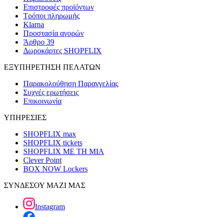
Επιστροφές προϊόντων
Τρόποι πληρωμής
Klarna
Προστασία αγορών
Άρθρο 39
Δωροκάρτες SHOPFLIX
ΕΞΥΠΗΡΕΤΗΣΗ ΠΕΛΑΤΩΝ
Παρακολούθηση Παραγγελίας
Συχνές ερωτήσεις
Επικοινωνία
ΥΠΗΡΕΣΙΕΣ
SHOPFLIX max
SHOPFLIX tickets
SHOPFLIX ΜΕ ΤΗ ΜΙΑ
Clever Point
BOX NOW Lockers
ΣΥΝΔΕΣΟΥ ΜΑΖΙ ΜΑΣ
Instagram