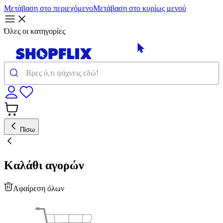
Μετάβαση στο περιεχόμενο
Μετάβαση στο κυρίως μενού
Όλες οι κατηγορίες
Πίσω
Καλάθι αγορών
Αφαίρεση όλων