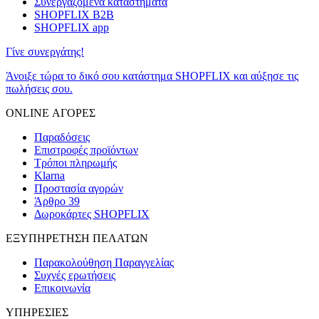
Συνεργαζόμενα καταστήματα
SHOPFLIX B2B
SHOPFLIX app
Γίνε συνεργάτης!
Άνοιξε τώρα το δικό σου κατάστημα SHOPFLIX και αύξησε τις
πωλήσεις σου.
ONLINE ΑΓΟΡΕΣ
Παραδόσεις
Επιστροφές προϊόντων
Τρόποι πληρωμής
Klarna
Προστασία αγορών
Άρθρο 39
Δωροκάρτες SHOPFLIX
ΕΞΥΠΗΡΕΤΗΣΗ ΠΕΛΑΤΩΝ
Παρακολούθηση Παραγγελίας
Συχνές ερωτήσεις
Επικοινωνία
ΥΠΗΡΕΣΙΕΣ