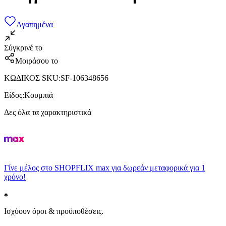
Αγαπημένα
Σύγκρινέ το
Μοιράσου το
ΚΩΔΙΚΟΣ SKU
:
SF-106348656
Είδος
:
Κουμπιά
Δες όλα τα χαρακτηριστικά
Γίνε μέλος στο SHOPFLIX max για δωρεάν μεταφορικά για 1
χρόνο!
Ισχύουν όροι & προϋποθέσεις.