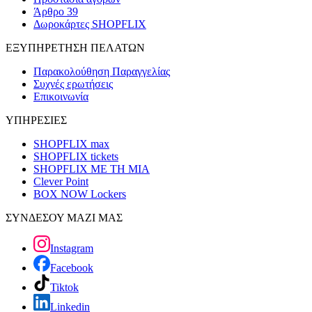
Άρθρο 39
Δωροκάρτες SHOPFLIX
ΕΞΥΠΗΡΕΤΗΣΗ ΠΕΛΑΤΩΝ
Παρακολούθηση Παραγγελίας
Συχνές ερωτήσεις
Επικοινωνία
ΥΠΗΡΕΣΙΕΣ
SHOPFLIX max
SHOPFLIX tickets
SHOPFLIX ΜΕ ΤΗ ΜΙΑ
Clever Point
BOX NOW Lockers
ΣΥΝΔΕΣΟΥ ΜΑΖΙ ΜΑΣ
Instagram
Facebook
Tiktok
Linkedin