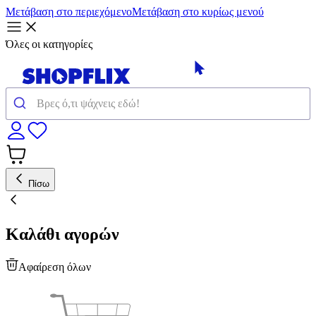
Μετάβαση στο περιεχόμενο
Μετάβαση στο κυρίως μενού
Όλες οι κατηγορίες
Πίσω
Καλάθι αγορών
Αφαίρεση όλων