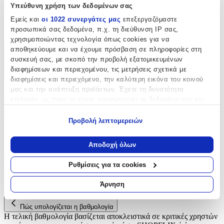
Υπεύθυνη χρήση των δεδομένων σας
Είδος
:
Εμείς και
οι 1022 συνεργάτες μας
επεξεργαζόμαστε
Φερμουάρ
προσωπικά σας δεδομένα, π.χ. τη διεύθυνση IP σας,
χρησιμοποιώντας τεχνολογία όπως cookies για να
αποθηκεύουμε και να έχουμε πρόσβαση σε πληροφορίες στη
Χαρακτηριστικά
συσκευή σας, με σκοπό την προβολή εξατομικευμένων
διαφημίσεων και περιεχομένου, τις μετρήσεις σχετικά με
+
διαφημίσεις και περιεχόμενο, την καλύτερη εικόνα του κοινού
μας και την ανάπτυξη προϊόντων. Έχετε τη δυνατότητα
Χαρακτηριστικά
επιλογής ως προς το ποιος χρησιμοποιεί τα δεδομένα σας και
για ποιους σκοπούς.
Είδος
:
Προβολή λεπτομερειών
Εάν μας επιτρέπετε, θα θέλαμε επίσης:
Φερμουάρ
Να συλλέξουμε πληροφορίες σχετικά με τη γεωγραφική
Αποδοχή όλων
Αξιολογήσεις
σας τοποθεσία, οι οποίες μπορεί να είναι ακριβείς σε
απόσταση μερικών μέτρων
Ρυθμίσεις για τα cookies
Να αναγνωρίσουμε τη συσκευή σας σαρώνοντας ενεργά
Προς το παρόν δεν υπάρχουν άλλες αξιολογήσεις. Όταν
για συγκεκριμένα χαρακτηριστικά (δακτυλικό αποτύπωμα)
προστεθούν, θα εμφανιστούν εδώ.
Άρνηση
Μάθετε περισσότερα σχετικά με τον τρόπο επεξεργασίας των
προσωπικών σας δεδομένων και καθορίστε τις προτιμήσεις σας
Πώς υπολογίζεται η βαθμολογία
στην
ενότητα “Λεπτομέρειες”
. Μπορείτε να αλλάξετε ή να
Η τελική βαθμολογία βασίζεται αποκλειστικά σε κριτικές χρηστών
ανακαλέσετε τη συγκατάθεσή σας ανά πάσα στιγμή από τη