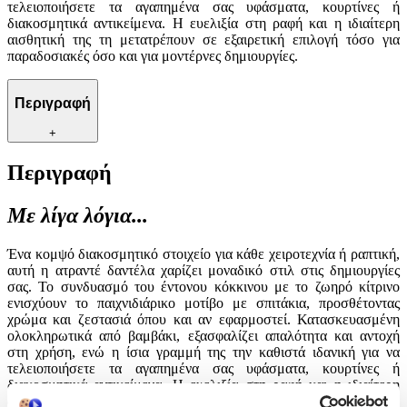
τελειοποιήσετε τα αγαπημένα σας υφάσματα, κουρτίνες ή
διακοσμητικά αντικείμενα. Η ευελιξία στη ραφή και η ιδιαίτερη
αισθητική της τη μετατρέπουν σε εξαιρετική επιλογή τόσο για
παραδοσιακές όσο και για μοντέρνες δημιουργίες.
Περιγραφή
+
Περιγραφή
Με λίγα λόγια...
Ένα κομψό διακοσμητικό στοιχείο για κάθε χειροτεχνία ή ραπτική,
αυτή η ατραντέ δαντέλα χαρίζει μοναδικό στιλ στις δημιουργίες
σας. Το συνδυασμό του έντονου κόκκινου με το ζωηρό κίτρινο
ενισχύουν το παιχνιδιάρικο μοτίβο με σπιτάκια, προσθέτοντας
χρώμα και ζεστασιά όπου και αν εφαρμοστεί. Κατασκευασμένη
ολοκληρωτικά από βαμβάκι, εξασφαλίζει απαλότητα και αντοχή
στη χρήση, ενώ η ίσια γραμμή της την καθιστά ιδανική για να
τελειοποιήσετε τα αγαπημένα σας υφάσματα, κουρτίνες ή
διακοσμητικά αντικείμενα. Η ευελιξία στη ραφή και η ιδιαίτερη
αισθητική της τη μετατρέπουν σε εξαιρετική επιλογή τόσο για