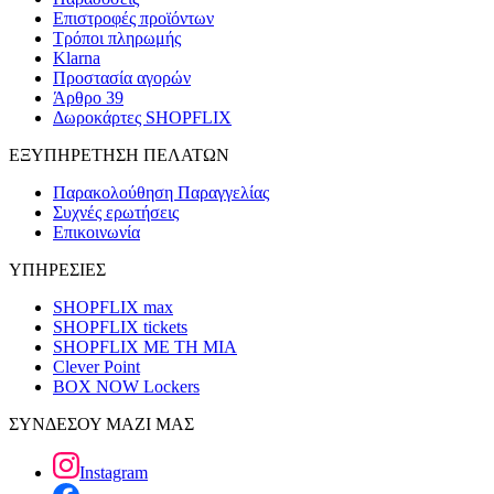
Επιστροφές προϊόντων
Τρόποι πληρωμής
Klarna
Προστασία αγορών
Άρθρο 39
Δωροκάρτες SHOPFLIX
ΕΞΥΠΗΡΕΤΗΣΗ ΠΕΛΑΤΩΝ
Παρακολούθηση Παραγγελίας
Συχνές ερωτήσεις
Επικοινωνία
ΥΠΗΡΕΣΙΕΣ
SHOPFLIX max
SHOPFLIX tickets
SHOPFLIX ΜΕ ΤΗ ΜΙΑ
Clever Point
BOX NOW Lockers
ΣΥΝΔΕΣΟΥ ΜΑΖΙ ΜΑΣ
Instagram