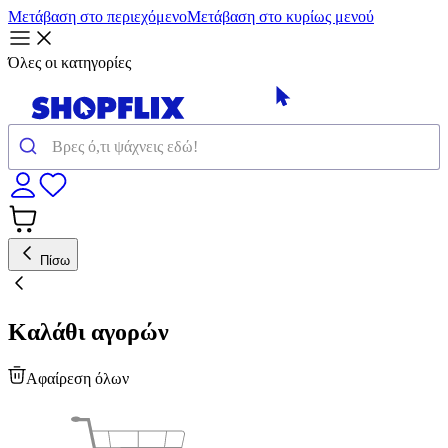
Μετάβαση στο περιεχόμενο
Μετάβαση στο κυρίως μενού
Όλες οι κατηγορίες
Πίσω
Καλάθι αγορών
Αφαίρεση όλων