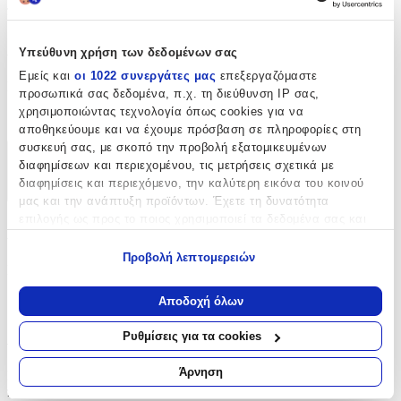
παραδοσιακές όσο και για μοντέρνες δημιουργίες.
Χαρακτηριστικά
Υπεύθυνη χρήση των δεδομένων σας
Εμείς και
οι 1022 συνεργάτες μας
επεξεργαζόμαστε
Είδος
:
προσωπικά σας δεδομένα, π.χ. τη διεύθυνση IP σας,
χρησιμοποιώντας τεχνολογία όπως cookies για να
Δαντέλες
αποθηκεύουμε και να έχουμε πρόσβαση σε πληροφορίες στη
συσκευή σας, με σκοπό την προβολή εξατομικευμένων
Χαρακτηριστικά
διαφημίσεων και περιεχομένου, τις μετρήσεις σχετικά με
διαφημίσεις και περιεχόμενο, την καλύτερη εικόνα του κοινού
+
μας και την ανάπτυξη προϊόντων. Έχετε τη δυνατότητα
επιλογής ως προς το ποιος χρησιμοποιεί τα δεδομένα σας και
Χαρακτηριστικά
για ποιους σκοπούς.
Προβολή λεπτομερειών
Είδος
:
Εάν μας επιτρέπετε, θα θέλαμε επίσης:
Να συλλέξουμε πληροφορίες σχετικά με τη γεωγραφική
Δαντέλες
Αποδοχή όλων
σας τοποθεσία, οι οποίες μπορεί να είναι ακριβείς σε
απόσταση μερικών μέτρων
Αξιολογήσεις
Ρυθμίσεις για τα cookies
Να αναγνωρίσουμε τη συσκευή σας σαρώνοντας ενεργά
για συγκεκριμένα χαρακτηριστικά (δακτυλικό αποτύπωμα)
Άρνηση
Προς το παρόν δεν υπάρχουν άλλες αξιολογήσεις. Όταν
Μάθετε περισσότερα σχετικά με τον τρόπο επεξεργασίας των
προστεθούν, θα εμφανιστούν εδώ.