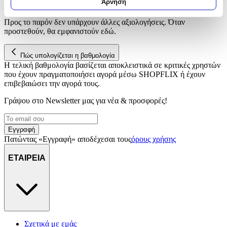
Αξιολογήσεις
Άρνηση
Μάθετε περισσότερα σχετικά με τον τρόπο επεξεργασίας των
προσωπικών σας δεδομένων και καθορίστε τις προτιμήσεις σας
Προς το παρόν δεν υπάρχουν άλλες αξιολογήσεις. Όταν
στην
ενότητα “Λεπτομέρειες”
. Μπορείτε να αλλάξετε ή να
προστεθούν, θα εμφανιστούν εδώ.
ανακαλέσετε τη συγκατάθεσή σας ανά πάσα στιγμή από τη
Δήλωση Cookies.
Πώς υπολογίζεται η βαθμολογία
Η τελική βαθμολογία βασίζεται αποκλειστικά σε κριτικές χρηστών
Χρησιμοποιούμε cookies ώστε η τοποθεσία μας να λειτουργεί
που έχουν πραγματοποιήσει αγορά μέσω SHOPFLIX ή έχουν
σωστά, να εξατομικεύουμε περιεχόμενο και διαφημίσεις, να
επιβεβαιώσει την αγορά τους.
παρέχουμε λειτουργίες μέσων κοινωνικής δικτύωσης και να
Γράψου στο Νewsletter μας για νέα & προσφορές!
αναλύουμε την κυκλοφορία μας. Εμείς και οι 1022 συνεργάτες
μας επεξεργαζόμαστε προσωπικά σας δεδομένα, π.χ. τη
διεύθυνση IP σας, χρησιμοποιώντας τεχνολογία όπως cookies
Εγγραφή
για να αποθηκεύουμε και να έχουμε πρόσβαση σε πληροφορίες
Πατώντας «Εγγραφή» αποδέχεσαι τους
όρους χρήσης
στη συσκευή σας, με σκοπό την προβολή εξατομικευμένων
διαφημίσεων και περιεχομένου, τις μετρήσεις σχετικά με
ΕΤΑΙΡΕΙΑ
διαφημίσεις και περιεχόμενο, την καλύτερη εικόνα του κοινού
μας και την ανάπτυξη προϊόντων. Επίσης, κοινοποιούμε
πληροφορίες σχετικά με την από μέρους σας χρήση της
τοποθεσίας μας στους συνεργάτες μέσων κοινωνικής
δικτύωσης, διαφημίσεων και ανάλυσης.
Σχετικά με εμάς