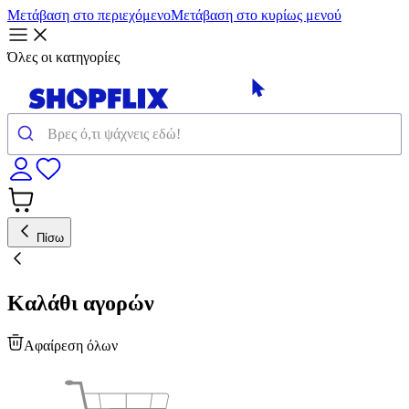
Μετάβαση στο περιεχόμενο
Μετάβαση στο κυρίως μενού
Όλες οι κατηγορίες
Πίσω
Καλάθι αγορών
Αφαίρεση όλων