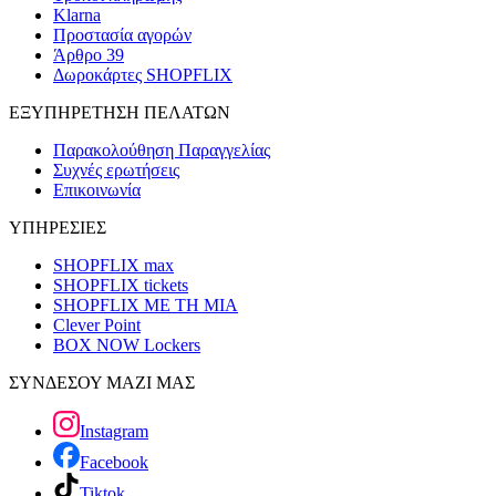
Klarna
Προστασία αγορών
Άρθρο 39
Δωροκάρτες SHOPFLIX
ΕΞΥΠΗΡΕΤΗΣΗ ΠΕΛΑΤΩΝ
Παρακολούθηση Παραγγελίας
Συχνές ερωτήσεις
Επικοινωνία
ΥΠΗΡΕΣΙΕΣ
SHOPFLIX max
SHOPFLIX tickets
SHOPFLIX ΜΕ ΤΗ ΜΙΑ
Clever Point
BOX NOW Lockers
ΣΥΝΔΕΣΟΥ ΜΑΖΙ ΜΑΣ
Instagram
Facebook
Tiktok