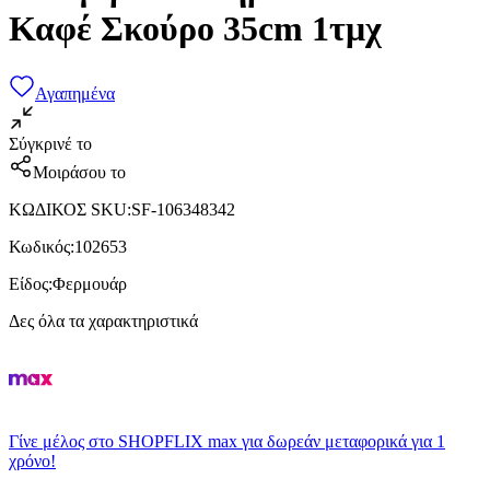
Καφέ Σκούρο 35cm 1τμχ
Αγαπημένα
Σύγκρινέ το
Μοιράσου το
ΚΩΔΙΚΟΣ SKU
:
SF-106348342
Κωδικός
:
102653
Είδος
:
Φερμουάρ
Δες όλα τα χαρακτηριστικά
Γίνε μέλος στο SHOPFLIX max για δωρεάν μεταφορικά για 1
χρόνο!