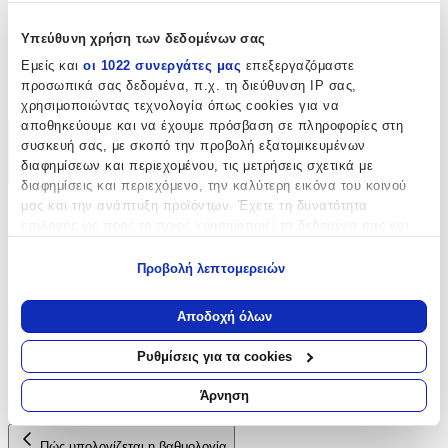
Χαρακτηριστικά
Υπεύθυνη χρήση των δεδομένων σας
Είδος
:
Εμείς και
οι 1022 συνεργάτες μας
επεξεργαζόμαστε
προσωπικά σας δεδομένα, π.χ. τη διεύθυνση IP σας,
Φερμουάρ
χρησιμοποιώντας τεχνολογία όπως cookies για να
αποθηκεύουμε και να έχουμε πρόσβαση σε πληροφορίες στη
Χαρακτηριστικά
συσκευή σας, με σκοπό την προβολή εξατομικευμένων
διαφημίσεων και περιεχομένου, τις μετρήσεις σχετικά με
+
διαφημίσεις και περιεχόμενο, την καλύτερη εικόνα του κοινού
μας και την ανάπτυξη προϊόντων. Έχετε τη δυνατότητα
Χαρακτηριστικά
επιλογής ως προς το ποιος χρησιμοποιεί τα δεδομένα σας και
για ποιους σκοπούς.
Είδος
:
Προβολή λεπτομερειών
Εάν μας επιτρέπετε, θα θέλαμε επίσης:
Φερμουάρ
Να συλλέξουμε πληροφορίες σχετικά με τη γεωγραφική
Αποδοχή όλων
σας τοποθεσία, οι οποίες μπορεί να είναι ακριβείς σε
Αξιολογήσεις
απόσταση μερικών μέτρων
Ρυθμίσεις για τα cookies
Να αναγνωρίσουμε τη συσκευή σας σαρώνοντας ενεργά
Προς το παρόν δεν υπάρχουν άλλες αξιολογήσεις. Όταν
για συγκεκριμένα χαρακτηριστικά (δακτυλικό αποτύπωμα)
Άρνηση
προστεθούν, θα εμφανιστούν εδώ.
Μάθετε περισσότερα σχετικά με τον τρόπο επεξεργασίας των
προσωπικών σας δεδομένων και καθορίστε τις προτιμήσεις σας
Πώς υπολογίζεται η βαθμολογία