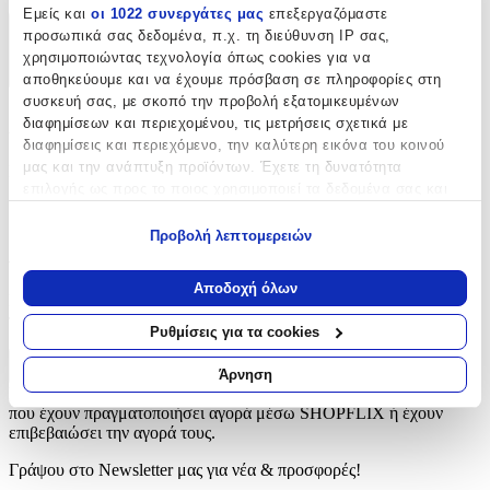
Εμείς και
οι 1022 συνεργάτες μας
επεξεργαζόμαστε
προσωπικά σας δεδομένα, π.χ. τη διεύθυνση IP σας,
Χαρακτηριστικά
χρησιμοποιώντας τεχνολογία όπως cookies για να
+
αποθηκεύουμε και να έχουμε πρόσβαση σε πληροφορίες στη
συσκευή σας, με σκοπό την προβολή εξατομικευμένων
Χαρακτηριστικά
διαφημίσεων και περιεχομένου, τις μετρήσεις σχετικά με
διαφημίσεις και περιεχόμενο, την καλύτερη εικόνα του κοινού
μας και την ανάπτυξη προϊόντων. Έχετε τη δυνατότητα
Είδος
:
επιλογής ως προς το ποιος χρησιμοποιεί τα δεδομένα σας και
Φερμουάρ
για ποιους σκοπούς.
Προβολή λεπτομερειών
Αξιολογήσεις
Εάν μας επιτρέπετε, θα θέλαμε επίσης:
Να συλλέξουμε πληροφορίες σχετικά με τη γεωγραφική
Αποδοχή όλων
Προς το παρόν δεν υπάρχουν άλλες αξιολογήσεις. Όταν
σας τοποθεσία, οι οποίες μπορεί να είναι ακριβείς σε
προστεθούν, θα εμφανιστούν εδώ.
απόσταση μερικών μέτρων
Ρυθμίσεις για τα cookies
Να αναγνωρίσουμε τη συσκευή σας σαρώνοντας ενεργά
για συγκεκριμένα χαρακτηριστικά (δακτυλικό αποτύπωμα)
Πώς υπολογίζεται η βαθμολογία
Άρνηση
Μάθετε περισσότερα σχετικά με τον τρόπο επεξεργασίας των
Η τελική βαθμολογία βασίζεται αποκλειστικά σε κριτικές χρηστών
που έχουν πραγματοποιήσει αγορά μέσω SHOPFLIX ή έχουν
προσωπικών σας δεδομένων και καθορίστε τις προτιμήσεις σας
επιβεβαιώσει την αγορά τους.
στην
ενότητα “Λεπτομέρειες”
. Μπορείτε να αλλάξετε ή να
ανακαλέσετε τη συγκατάθεσή σας ανά πάσα στιγμή από τη
Γράψου στο Νewsletter μας για νέα & προσφορές!
Δήλωση Cookies.