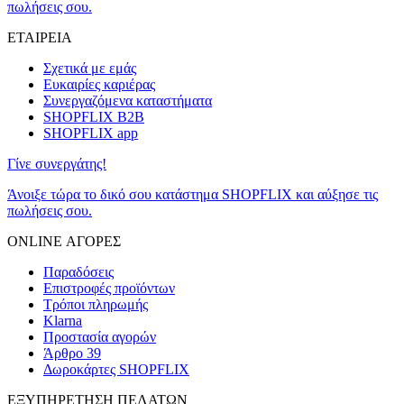
πωλήσεις σου.
ΕΤΑΙΡΕΙΑ
Σχετικά με εμάς
Ευκαιρίες καριέρας
Συνεργαζόμενα καταστήματα
SHOPFLIX B2B
SHOPFLIX app
Γίνε συνεργάτης!
Άνοιξε τώρα το δικό σου κατάστημα SHOPFLIX και αύξησε τις
πωλήσεις σου.
ONLINE ΑΓΟΡΕΣ
Παραδόσεις
Επιστροφές προϊόντων
Τρόποι πληρωμής
Klarna
Προστασία αγορών
Άρθρο 39
Δωροκάρτες SHOPFLIX
ΕΞΥΠΗΡΕΤΗΣΗ ΠΕΛΑΤΩΝ