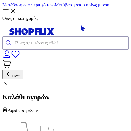
Μετάβαση στο περιεχόμενο
Μετάβαση στο κυρίως μενού
Όλες οι κατηγορίες
Πίσω
Καλάθι αγορών
Αφαίρεση όλων