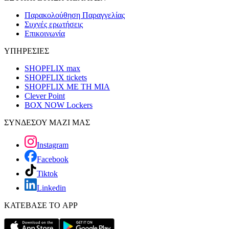
Παρακολούθηση Παραγγελίας
Συχνές ερωτήσεις
Επικοινωνία
ΥΠΗΡΕΣΙΕΣ
SHOPFLIX max
SHOPFLIX tickets
SHOPFLIX ΜΕ ΤΗ ΜΙΑ
Clever Point
BOX NOW Lockers
ΣΥΝΔΕΣΟΥ ΜΑΖΙ ΜΑΣ
Instagram
Facebook
Tiktok
Linkedin
ΚΑΤΕΒΑΣΕ ΤΟ APP