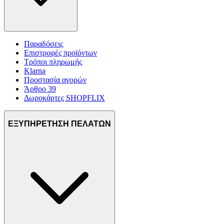
Παραδόσεις
Επιστροφές προϊόντων
Τρόποι πληρωμής
Klarna
Προστασία αγορών
Άρθρο 39
Δωροκάρτες SHOPFLIX
ΕΞΥΠΗΡΕΤΗΣΗ ΠΕΛΑΤΩΝ