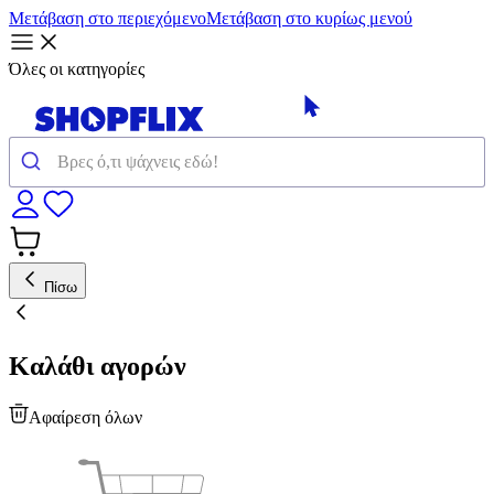
Μετάβαση στο περιεχόμενο
Μετάβαση στο κυρίως μενού
Όλες οι κατηγορίες
Πίσω
Καλάθι αγορών
Αφαίρεση όλων