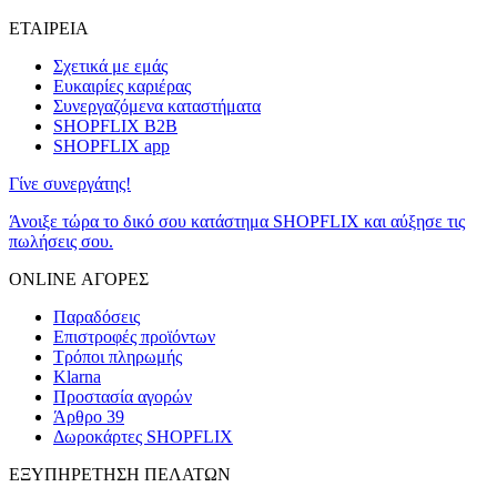
ΕΤΑΙΡΕΙΑ
Σχετικά με εμάς
Ευκαιρίες καριέρας
Συνεργαζόμενα καταστήματα
SHOPFLIX B2B
SHOPFLIX app
Γίνε συνεργάτης!
Άνοιξε τώρα το δικό σου κατάστημα SHOPFLIX και αύξησε τις
πωλήσεις σου.
ONLINE ΑΓΟΡΕΣ
Παραδόσεις
Επιστροφές προϊόντων
Τρόποι πληρωμής
Klarna
Προστασία αγορών
Άρθρο 39
Δωροκάρτες SHOPFLIX
ΕΞΥΠΗΡΕΤΗΣΗ ΠΕΛΑΤΩΝ