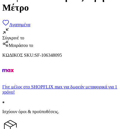
Μέτρο
Αγαπημένα
Σύγκρινέ το
Μοιράσου το
ΚΩΔΙΚΟΣ SKU
:
SF-106348095
Γίνε μέλος στο SHOPFLIX max για δωρεάν μεταφορικά για 1
χρόνο!
Ισχύουν όροι & προϋποθέσεις.