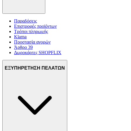
πληροφορίες σχετικά με την από μέρους σας χρήση της
τοποθεσίας μας στους συνεργάτες μέσων κοινωνικής
δικτύωσης, διαφημίσεων και ανάλυσης.
Παραδόσεις
Επιστροφές προϊόντων
Τρόποι πληρωμής
Klarna
Προστασία αγορών
Άρθρο 39
Δωροκάρτες SHOPFLIX
ΕΞΥΠΗΡΕΤΗΣΗ ΠΕΛΑΤΩΝ