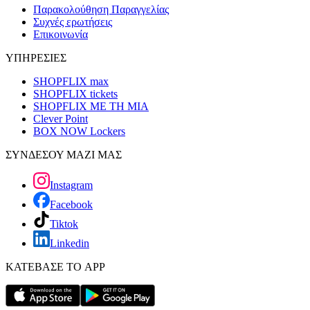
Παρακολούθηση Παραγγελίας
Συχνές ερωτήσεις
Επικοινωνία
ΥΠΗΡΕΣΙΕΣ
SHOPFLIX max
SHOPFLIX tickets
SHOPFLIX ΜΕ ΤΗ ΜΙΑ
Clever Point
BOX NOW Lockers
ΣΥΝΔΕΣΟΥ ΜΑΖΙ ΜΑΣ
Instagram
Facebook
Tiktok
Linkedin
ΚΑΤΕΒΑΣΕ ΤΟ APP