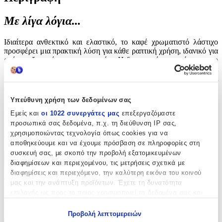
Με λίγα λόγια...
Ιδιαίτερα ανθεκτικό και ελαστικό, το καφέ χρωματιστό λάστιχο
προσφέρει μια πρακτική λύση για κάθε ραπτική χρήση, ιδανικό για
ρούχα, αξεσουάρ και χειροτεχνίες. Η διακριτική του απόχρωση το
καθιστά ευέλικτη επιλογή, ενώ η ποιοτική του κατασκευή εγγυάται
σταθερότητα, αντοχή και άνεση στη χρήση, προσαρμοσμένο στις
απαιτήσεις τόσο ερασιτεχνών όσο και επαγγελματιών στη ραπτική.
Υπεύθυνη χρήση των δεδομένων σας
Αξιολογήσεις
Εμείς και
οι 1022 συνεργάτες μας
επεξεργαζόμαστε
προσωπικά σας δεδομένα, π.χ. τη διεύθυνση IP σας,
Προς το παρόν δεν υπάρχουν άλλες αξιολογήσεις. Όταν
χρησιμοποιώντας τεχνολογία όπως cookies για να
προστεθούν, θα εμφανιστούν εδώ.
αποθηκεύουμε και να έχουμε πρόσβαση σε πληροφορίες στη
συσκευή σας, με σκοπό την προβολή εξατομικευμένων
Πώς υπολογίζεται η βαθμολογία
διαφημίσεων και περιεχομένου, τις μετρήσεις σχετικά με
Η τελική βαθμολογία βασίζεται αποκλειστικά σε κριτικές χρηστών
διαφημίσεις και περιεχόμενο, την καλύτερη εικόνα του κοινού
που έχουν πραγματοποιήσει αγορά μέσω SHOPFLIX ή έχουν
μας και την ανάπτυξη προϊόντων. Έχετε τη δυνατότητα
επιβεβαιώσει την αγορά τους.
επιλογής ως προς το ποιος χρησιμοποιεί τα δεδομένα σας και
για ποιους σκοπούς.
Γράψου στο Νewsletter μας για νέα & προσφορές!
Προβολή λεπτομερειών