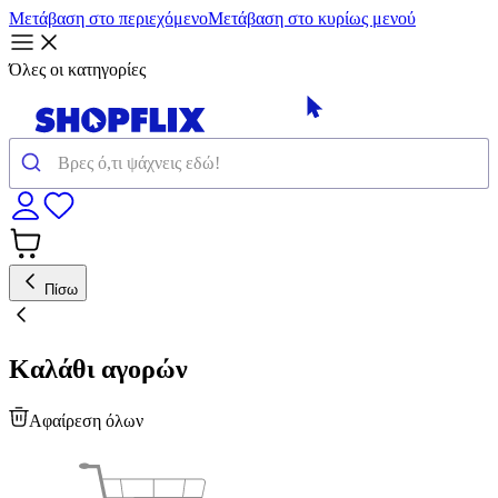
Μετάβαση στο περιεχόμενο
Μετάβαση στο κυρίως μενού
Όλες οι κατηγορίες
Πίσω
Καλάθι αγορών
Αφαίρεση όλων