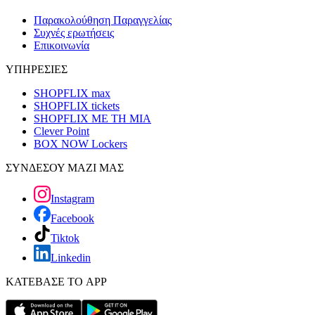
Παρακολούθηση Παραγγελίας
Συχνές ερωτήσεις
Επικοινωνία
ΥΠΗΡΕΣΙΕΣ
SHOPFLIX max
SHOPFLIX tickets
SHOPFLIX ΜΕ ΤΗ ΜΙΑ
Clever Point
BOX NOW Lockers
ΣΥΝΔΕΣΟΥ ΜΑΖΙ ΜΑΣ
Instagram
Facebook
Tiktok
Linkedin
ΚΑΤΕΒΑΣΕ ΤΟ APP