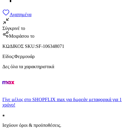
Αγαπημένα
Σύγκρινέ το
Μοιράσου το
ΚΩΔΙΚΟΣ SKU
:
SF-106348071
Είδος
:
Φερμουάρ
Δες όλα τα χαρακτηριστικά
Γίνε μέλος στο SHOPFLIX max για δωρεάν μεταφορικά για 1
χρόνο!
Ισχύουν όροι & προϋποθέσεις.