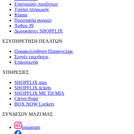
Επιστροφές προϊόντων
Τρόποι πληρωμής
Klarna
Προστασία αγορών
Άρθρο 39
Δωροκάρτες SHOPFLIX
ΕΞΥΠΗΡΕΤΗΣΗ ΠΕΛΑΤΩΝ
Παρακολούθηση Παραγγελίας
Συχνές ερωτήσεις
Επικοινωνία
ΥΠΗΡΕΣΙΕΣ
SHOPFLIX max
SHOPFLIX tickets
SHOPFLIX ΜΕ ΤΗ ΜΙΑ
Clever Point
BOX NOW Lockers
ΣΥΝΔΕΣΟΥ ΜΑΖΙ ΜΑΣ
Instagram