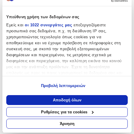
προσωπική πινελιά στο στυλ τους.
Χαρακτηριστικά
Υπεύθυνη χρήση των δεδομένων σας
Εμείς και
οι 1022 συνεργάτες μας
επεξεργαζόμαστε
Είδος
:
προσωπικά σας δεδομένα, π.χ. τη διεύθυνση IP σας,
χρησιμοποιώντας τεχνολογία όπως cookies για να
Θερμοκολλητικά
αποθηκεύουμε και να έχουμε πρόσβαση σε πληροφορίες στη
συσκευή σας, με σκοπό την προβολή εξατομικευμένων
Χαρακτηριστικά
διαφημίσεων και περιεχομένου, τις μετρήσεις σχετικά με
διαφημίσεις και περιεχόμενο, την καλύτερη εικόνα του κοινού
+
μας και την ανάπτυξη προϊόντων. Έχετε τη δυνατότητα
επιλογής ως προς το ποιος χρησιμοποιεί τα δεδομένα σας και
Χαρακτηριστικά
για ποιους σκοπούς.
Προβολή λεπτομερειών
Είδος
:
Εάν μας επιτρέπετε, θα θέλαμε επίσης:
Να συλλέξουμε πληροφορίες σχετικά με τη γεωγραφική
Θερμοκολλητικά
Αποδοχή όλων
σας τοποθεσία, οι οποίες μπορεί να είναι ακριβείς σε
απόσταση μερικών μέτρων
Αξιολογήσεις
Ρυθμίσεις για τα cookies
Να αναγνωρίσουμε τη συσκευή σας σαρώνοντας ενεργά
για συγκεκριμένα χαρακτηριστικά (δακτυλικό αποτύπωμα)
Άρνηση
Προς το παρόν δεν υπάρχουν άλλες αξιολογήσεις. Όταν
Μάθετε περισσότερα σχετικά με τον τρόπο επεξεργασίας των
προστεθούν, θα εμφανιστούν εδώ.