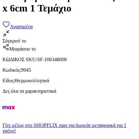
x 6cm 1 Τεμάχιο
Αγαπημένα
Σύγκρινέ το
Μοιράσου το
ΚΩΔΙΚΟΣ SKU
:
SF-106348008
Κωδικός
:
9945
Είδος
:
Θερμοκολλητικά
Δες όλα τα χαρακτηριστικά
Γίνε μέλος στο SHOPFLIX max για δωρεάν μεταφορικά για 1
χρόνο!