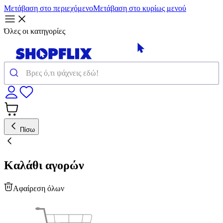
Μετάβαση στο περιεχόμενο
Μετάβαση στο κυρίως μενού
Όλες οι κατηγορίες
Πίσω
Καλάθι αγορών
Αφαίρεση όλων