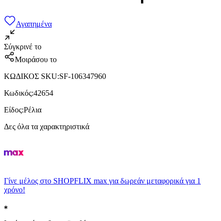
Αγαπημένα
Σύγκρινέ το
Μοιράσου το
ΚΩΔΙΚΟΣ SKU
:
SF-106347960
Κωδικός
:
42654
Είδος
:
Ρέλια
Δες όλα τα χαρακτηριστικά
Γίνε μέλος στο SHOPFLIX max για δωρεάν μεταφορικά για 1
χρόνο!