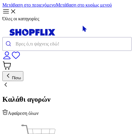
Μετάβαση στο περιεχόμενο
Μετάβαση στο κυρίως μενού
Όλες οι κατηγορίες
Πίσω
Καλάθι αγορών
Αφαίρεση όλων