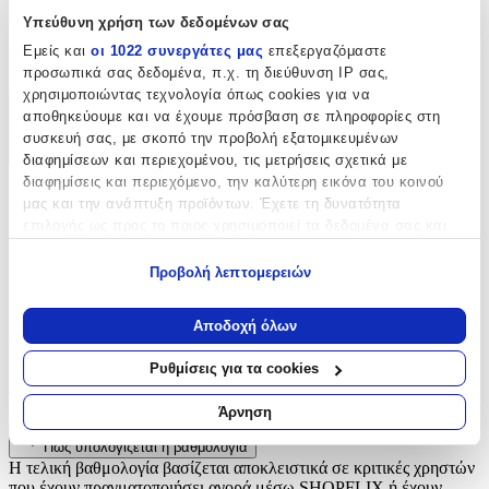
Είδος
:
Υπεύθυνη χρήση των δεδομένων σας
Εμείς και
οι 1022 συνεργάτες μας
επεξεργαζόμαστε
Ρέλια
προσωπικά σας δεδομένα, π.χ. τη διεύθυνση IP σας,
χρησιμοποιώντας τεχνολογία όπως cookies για να
Χαρακτηριστικά
αποθηκεύουμε και να έχουμε πρόσβαση σε πληροφορίες στη
συσκευή σας, με σκοπό την προβολή εξατομικευμένων
+
διαφημίσεων και περιεχομένου, τις μετρήσεις σχετικά με
διαφημίσεις και περιεχόμενο, την καλύτερη εικόνα του κοινού
Χαρακτηριστικά
μας και την ανάπτυξη προϊόντων. Έχετε τη δυνατότητα
επιλογής ως προς το ποιος χρησιμοποιεί τα δεδομένα σας και
Είδος
:
για ποιους σκοπούς.
Προβολή λεπτομερειών
Ρέλια
Εάν μας επιτρέπετε, θα θέλαμε επίσης:
Να συλλέξουμε πληροφορίες σχετικά με τη γεωγραφική
Αξιολογήσεις
Αποδοχή όλων
σας τοποθεσία, οι οποίες μπορεί να είναι ακριβείς σε
απόσταση μερικών μέτρων
Ρυθμίσεις για τα cookies
Προς το παρόν δεν υπάρχουν άλλες αξιολογήσεις. Όταν
Να αναγνωρίσουμε τη συσκευή σας σαρώνοντας ενεργά
προστεθούν, θα εμφανιστούν εδώ.
για συγκεκριμένα χαρακτηριστικά (δακτυλικό αποτύπωμα)
Άρνηση
Μάθετε περισσότερα σχετικά με τον τρόπο επεξεργασίας των
Πώς υπολογίζεται η βαθμολογία
προσωπικών σας δεδομένων και καθορίστε τις προτιμήσεις σας
Η τελική βαθμολογία βασίζεται αποκλειστικά σε κριτικές χρηστών
στην
ενότητα “Λεπτομέρειες”
. Μπορείτε να αλλάξετε ή να
που έχουν πραγματοποιήσει αγορά μέσω SHOPFLIX ή έχουν