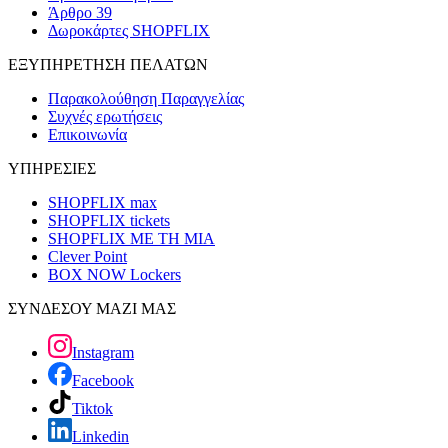
Άρθρο 39
Δωροκάρτες SHOPFLIX
ΕΞΥΠΗΡΕΤΗΣΗ ΠΕΛΑΤΩΝ
Παρακολούθηση Παραγγελίας
Συχνές ερωτήσεις
Επικοινωνία
ΥΠΗΡΕΣΙΕΣ
SHOPFLIX max
SHOPFLIX tickets
SHOPFLIX ΜΕ ΤΗ ΜΙΑ
Clever Point
BOX NOW Lockers
ΣΥΝΔΕΣΟΥ ΜΑΖΙ ΜΑΣ
Instagram
Facebook
Tiktok
Linkedin