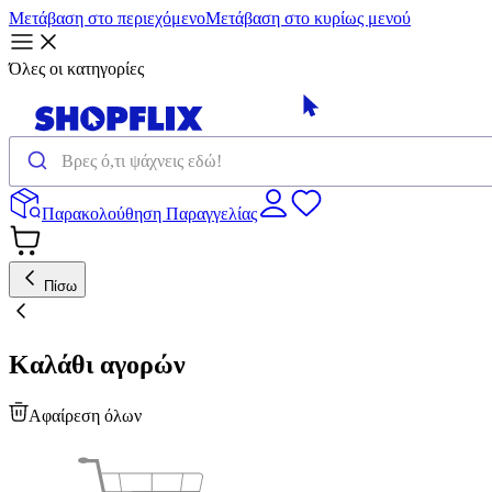
Μετάβαση στο περιεχόμενο
Μετάβαση στο κυρίως μενού
Όλες οι κατηγορίες
Παρακολούθηση Παραγγελίας
Πίσω
Καλάθι αγορών
Αφαίρεση όλων