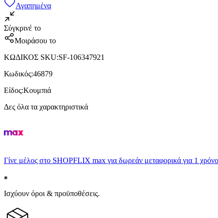
Αγαπημένα
Σύγκρινέ το
Μοιράσου το
ΚΩΔΙΚΟΣ SKU
:
SF-106347921
Κωδικός
:
46879
Είδος
:
Κουμπιά
Δες όλα τα χαρακτηριστικά
Γίνε μέλος στο SHOPFLIX max για δωρεάν μεταφορικά για 1 χρόνο
Ισχύουν όροι & προϋποθέσεις.