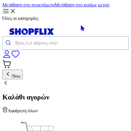
Μετάβαση στο περιεχόμενο
Μετάβαση στο κυρίως μενού
Όλες οι κατηγορίες
Πίσω
Καλάθι αγορών
Αφαίρεση όλων