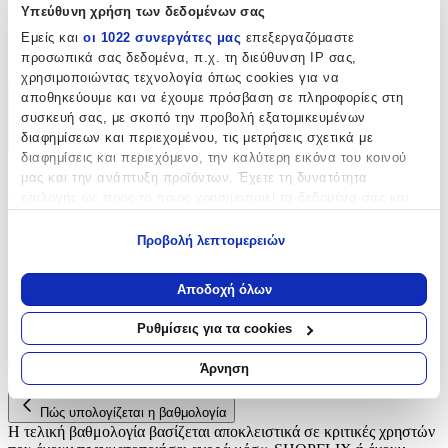
Υπεύθυνη χρήση των δεδομένων σας
Είδος
:
Εμείς και
οι 1022 συνεργάτες μας
επεξεργαζόμαστε
Δαντέλες
προσωπικά σας δεδομένα, π.χ. τη διεύθυνση IP σας,
χρησιμοποιώντας τεχνολογία όπως cookies για να
αποθηκεύουμε και να έχουμε πρόσβαση σε πληροφορίες στη
Χαρακτηριστικά
συσκευή σας, με σκοπό την προβολή εξατομικευμένων
διαφημίσεων και περιεχομένου, τις μετρήσεις σχετικά με
+
διαφημίσεις και περιεχόμενο, την καλύτερη εικόνα του κοινού
μας και την ανάπτυξη προϊόντων. Έχετε τη δυνατότητα
Χαρακτηριστικά
επιλογής ως προς το ποιος χρησιμοποιεί τα δεδομένα σας και
για ποιους σκοπούς.
Είδος
:
Προβολή λεπτομερειών
Εάν μας επιτρέπετε, θα θέλαμε επίσης:
Δαντέλες
Να συλλέξουμε πληροφορίες σχετικά με τη γεωγραφική
Αποδοχή όλων
Αξιολογήσεις
σας τοποθεσία, οι οποίες μπορεί να είναι ακριβείς σε
απόσταση μερικών μέτρων
Ρυθμίσεις για τα cookies
Να αναγνωρίσουμε τη συσκευή σας σαρώνοντας ενεργά
Προς το παρόν δεν υπάρχουν άλλες αξιολογήσεις. Όταν
για συγκεκριμένα χαρακτηριστικά (δακτυλικό αποτύπωμα)
προστεθούν, θα εμφανιστούν εδώ.
Άρνηση
Μάθετε περισσότερα σχετικά με τον τρόπο επεξεργασίας των
προσωπικών σας δεδομένων και καθορίστε τις προτιμήσεις σας
Πώς υπολογίζεται η βαθμολογία
στην
ενότητα “Λεπτομέρειες”
. Μπορείτε να αλλάξετε ή να
Η τελική βαθμολογία βασίζεται αποκλειστικά σε κριτικές χρηστών
ανακαλέσετε τη συγκατάθεσή σας ανά πάσα στιγμή από τη