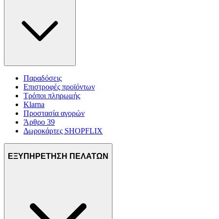
Παραδόσεις
Επιστροφές προϊόντων
Τρόποι πληρωμής
Klarna
Προστασία αγορών
Άρθρο 39
Δωροκάρτες SHOPFLIX
ΕΞΥΠΗΡΕΤΗΣΗ ΠΕΛΑΤΩΝ