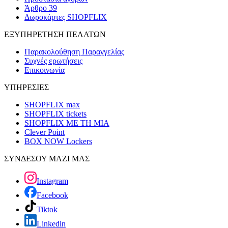
Άρθρο 39
Δωροκάρτες SHOPFLIX
ΕΞΥΠΗΡΕΤΗΣΗ ΠΕΛΑΤΩΝ
Παρακολούθηση Παραγγελίας
Συχνές ερωτήσεις
Επικοινωνία
ΥΠΗΡΕΣΙΕΣ
SHOPFLIX max
SHOPFLIX tickets
SHOPFLIX ΜΕ ΤΗ ΜΙΑ
Clever Point
BOX NOW Lockers
ΣΥΝΔΕΣΟΥ ΜΑΖΙ ΜΑΣ
Instagram
Facebook
Tiktok
Linkedin