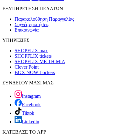
ΕΞΥΠΗΡΕΤΗΣΗ ΠΕΛΑΤΩΝ
Παρακολούθηση Παραγγελίας
Συχνές ερωτήσεις
Επικοινωνία
ΥΠΗΡΕΣΙΕΣ
SHOPFLIX max
SHOPFLIX tickets
SHOPFLIX ΜΕ ΤΗ ΜΙΑ
Clever Point
BOX NOW Lockers
ΣΥΝΔΕΣΟΥ ΜΑΖΙ ΜΑΣ
Instagram
Facebook
Tiktok
Linkedin
ΚΑΤΕΒΑΣΕ ΤΟ APP