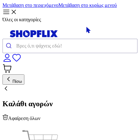
Μετάβαση στο περιεχόμενο
Μετάβαση στο κυρίως μενού
Όλες οι κατηγορίες
Πίσω
Καλάθι αγορών
Αφαίρεση όλων