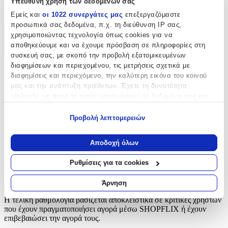
Υπεύθυνη χρήση των δεδομένων σας
Κουμπιά
Εμείς και
οι 1022 συνεργάτες μας
επεξεργαζόμαστε
προσωπικά σας δεδομένα, π.χ. τη διεύθυνση IP σας,
χρησιμοποιώντας τεχνολογία όπως cookies για να
Χαρακτηριστικά
αποθηκεύουμε και να έχουμε πρόσβαση σε πληροφορίες στη
+
συσκευή σας, με σκοπό την προβολή εξατομικευμένων
διαφημίσεων και περιεχομένου, τις μετρήσεις σχετικά με
Χαρακτηριστικά
διαφημίσεις και περιεχόμενο, την καλύτερη εικόνα του κοινού
μας και την ανάπτυξη προϊόντων. Έχετε τη δυνατότητα
Είδος
:
επιλογής ως προς το ποιος χρησιμοποιεί τα δεδομένα σας και
για ποιους σκοπούς.
Κουμπιά
Προβολή λεπτομερειών
Εάν μας επιτρέπετε, θα θέλαμε επίσης:
Αξιολογήσεις
Να συλλέξουμε πληροφορίες σχετικά με τη γεωγραφική
Αποδοχή όλων
σας τοποθεσία, οι οποίες μπορεί να είναι ακριβείς σε
Προς το παρόν δεν υπάρχουν άλλες αξιολογήσεις. Όταν
απόσταση μερικών μέτρων
Ρυθμίσεις για τα cookies
προστεθούν, θα εμφανιστούν εδώ.
Να αναγνωρίσουμε τη συσκευή σας σαρώνοντας ενεργά
για συγκεκριμένα χαρακτηριστικά (δακτυλικό αποτύπωμα)
Άρνηση
Πώς υπολογίζεται η βαθμολογία
Μάθετε περισσότερα σχετικά με τον τρόπο επεξεργασίας των
Η τελική βαθμολογία βασίζεται αποκλειστικά σε κριτικές χρηστών
προσωπικών σας δεδομένων και καθορίστε τις προτιμήσεις σας
που έχουν πραγματοποιήσει αγορά μέσω SHOPFLIX ή έχουν
στην
ενότητα “Λεπτομέρειες”
. Μπορείτε να αλλάξετε ή να
επιβεβαιώσει την αγορά τους.
ανακαλέσετε τη συγκατάθεσή σας ανά πάσα στιγμή από τη