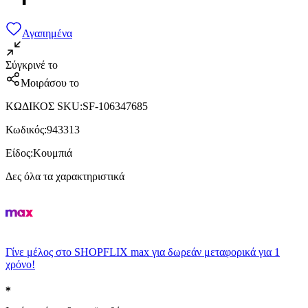
Αγαπημένα
Σύγκρινέ το
Μοιράσου το
ΚΩΔΙΚΟΣ SKU
:
SF-106347685
Κωδικός
:
943313
Είδος
:
Κουμπιά
Δες όλα τα χαρακτηριστικά
Γίνε μέλος στο SHOPFLIX max για δωρεάν μεταφορικά για 1
χρόνο!