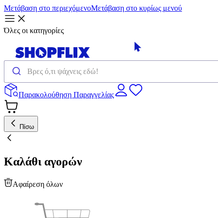
Μετάβαση στο περιεχόμενο
Μετάβαση στο κυρίως μενού
Όλες οι κατηγορίες
Παρακολούθηση Παραγγελίας
Πίσω
Καλάθι αγορών
Αφαίρεση όλων