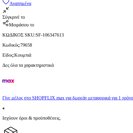
Αγαπημένα
Σύγκρινέ το
Μοιράσου το
ΚΩΔΙΚΟΣ SKU
:
SF-106347613
Κωδικός
:
79658
Είδος
:
Κουμπιά
Δες όλα τα χαρακτηριστικά
Γίνε μέλος στο SHOPFLIX max για δωρεάν μεταφορικά για 1 χρόνο
Ισχύουν όροι & προϋποθέσεις.