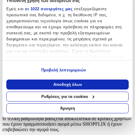
Υπεύθυνη χρήση των δεδομένων σας
Δαντέλες
Εμείς και
οι 1022 συνεργάτες μας
επεξεργαζόμαστε
προσωπικά σας δεδομένα, π.χ. τη διεύθυνση IP σας,
χρησιμοποιώντας τεχνολογία όπως cookies για να
Χαρακτηριστικά
αποθηκεύουμε και να έχουμε πρόσβαση σε πληροφορίες στη
+
συσκευή σας, με σκοπό την προβολή εξατομικευμένων
διαφημίσεων και περιεχομένου, τις μετρήσεις σχετικά με
Χαρακτηριστικά
διαφημίσεις και περιεχόμενο, την καλύτερη εικόνα του κοινού
μας και την ανάπτυξη προϊόντων. Έχετε τη δυνατότητα
επιλογής ως προς το ποιος χρησιμοποιεί τα δεδομένα σας και
Είδος
:
για ποιους σκοπούς.
Δαντέλες
Προβολή λεπτομερειών
Εάν μας επιτρέπετε, θα θέλαμε επίσης:
Αξιολογήσεις
Να συλλέξουμε πληροφορίες σχετικά με τη γεωγραφική
Αποδοχή όλων
σας τοποθεσία, οι οποίες μπορεί να είναι ακριβείς σε
Προς το παρόν δεν υπάρχουν άλλες αξιολογήσεις. Όταν
απόσταση μερικών μέτρων
Ρυθμίσεις για τα cookies
προστεθούν, θα εμφανιστούν εδώ.
Να αναγνωρίσουμε τη συσκευή σας σαρώνοντας ενεργά
για συγκεκριμένα χαρακτηριστικά (δακτυλικό αποτύπωμα)
Άρνηση
Πώς υπολογίζεται η βαθμολογία
Μάθετε περισσότερα σχετικά με τον τρόπο επεξεργασίας των
Η τελική βαθμολογία βασίζεται αποκλειστικά σε κριτικές χρηστών
προσωπικών σας δεδομένων και καθορίστε τις προτιμήσεις σας
που έχουν πραγματοποιήσει αγορά μέσω SHOPFLIX ή έχουν
στην
ενότητα “Λεπτομέρειες”
. Μπορείτε να αλλάξετε ή να
επιβεβαιώσει την αγορά τους.
ανακαλέσετε τη συγκατάθεσή σας ανά πάσα στιγμή από τη