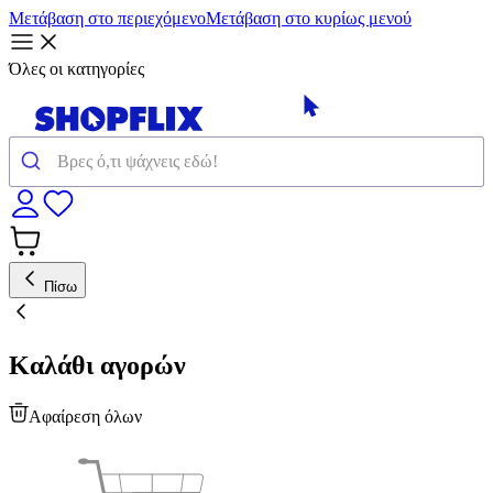
Μετάβαση στο περιεχόμενο
Μετάβαση στο κυρίως μενού
Όλες οι κατηγορίες
Πίσω
Καλάθι αγορών
Αφαίρεση όλων