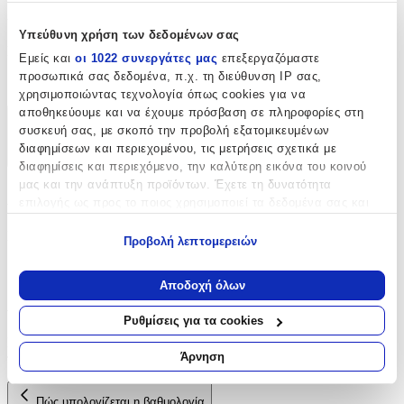
Χαρακτηριστικά
Υπεύθυνη χρήση των δεδομένων σας
Είδος
:
Εμείς και
οι 1022 συνεργάτες μας
επεξεργαζόμαστε
προσωπικά σας δεδομένα, π.χ. τη διεύθυνση IP σας,
Κουμπιά
χρησιμοποιώντας τεχνολογία όπως cookies για να
αποθηκεύουμε και να έχουμε πρόσβαση σε πληροφορίες στη
Χαρακτηριστικά
συσκευή σας, με σκοπό την προβολή εξατομικευμένων
διαφημίσεων και περιεχομένου, τις μετρήσεις σχετικά με
+
διαφημίσεις και περιεχόμενο, την καλύτερη εικόνα του κοινού
μας και την ανάπτυξη προϊόντων. Έχετε τη δυνατότητα
Χαρακτηριστικά
επιλογής ως προς το ποιος χρησιμοποιεί τα δεδομένα σας και
για ποιους σκοπούς.
Είδος
:
Προβολή λεπτομερειών
Εάν μας επιτρέπετε, θα θέλαμε επίσης:
Κουμπιά
Να συλλέξουμε πληροφορίες σχετικά με τη γεωγραφική
Αποδοχή όλων
σας τοποθεσία, οι οποίες μπορεί να είναι ακριβείς σε
Αξιολογήσεις
απόσταση μερικών μέτρων
Ρυθμίσεις για τα cookies
Να αναγνωρίσουμε τη συσκευή σας σαρώνοντας ενεργά
Προς το παρόν δεν υπάρχουν άλλες αξιολογήσεις. Όταν
για συγκεκριμένα χαρακτηριστικά (δακτυλικό αποτύπωμα)
Άρνηση
προστεθούν, θα εμφανιστούν εδώ.
Μάθετε περισσότερα σχετικά με τον τρόπο επεξεργασίας των
προσωπικών σας δεδομένων και καθορίστε τις προτιμήσεις σας
Πώς υπολογίζεται η βαθμολογία