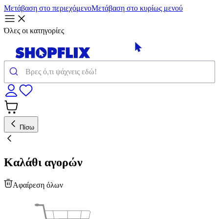
Μετάβαση στο περιεχόμενο
Μετάβαση στο κυρίως μενού
Όλες οι κατηγορίες
Πίσω
Καλάθι αγορών
Αφαίρεση όλων