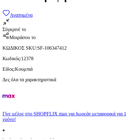
Αγαπημένα
Σύγκρινέ το
Μοιράσου το
ΚΩΔΙΚΟΣ SKU
:
SF-106347412
Κωδικός
:
12378
Είδος
:
Κουμπιά
Δες όλα τα χαρακτηριστικά
Γίνε μέλος στο SHOPFLIX max για δωρεάν μεταφορικά για 1
χρόνο!