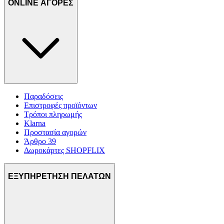
ONLINE ΑΓΟΡΕΣ
Παραδόσεις
Επιστροφές προϊόντων
Τρόποι πληρωμής
Klarna
Προστασία αγορών
Άρθρο 39
Δωροκάρτες SHOPFLIX
ΕΞΥΠΗΡΕΤΗΣΗ ΠΕΛΑΤΩΝ