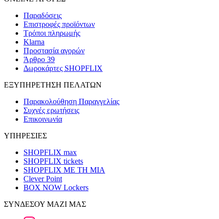
Παραδόσεις
Επιστροφές προϊόντων
Τρόποι πληρωμής
Klarna
Προστασία αγορών
Άρθρο 39
Δωροκάρτες SHOPFLIX
ΕΞΥΠΗΡΕΤΗΣΗ ΠΕΛΑΤΩΝ
Παρακολούθηση Παραγγελίας
Συχνές ερωτήσεις
Επικοινωνία
ΥΠΗΡΕΣΙΕΣ
SHOPFLIX max
SHOPFLIX tickets
SHOPFLIX ΜΕ ΤΗ ΜΙΑ
Clever Point
BOX NOW Lockers
ΣΥΝΔΕΣΟΥ ΜΑΖΙ ΜΑΣ