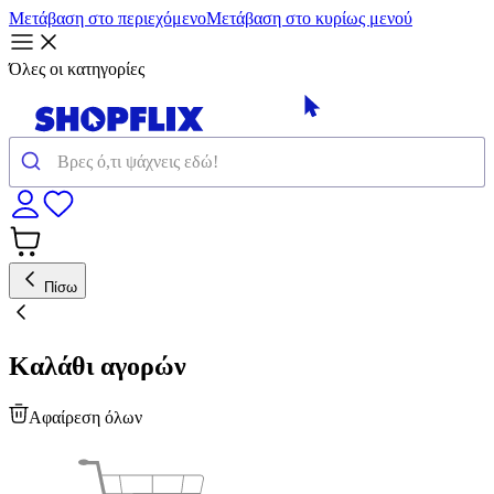
Μετάβαση στο περιεχόμενο
Μετάβαση στο κυρίως μενού
Όλες οι κατηγορίες
Πίσω
Καλάθι αγορών
Αφαίρεση όλων