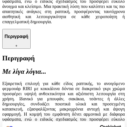
υφάσματα, ενώ ο ειδικός σχεδιασμός του προσφέρει εύκολο
άνοιγμα και κλείσιμο. Μια πρακτική λύση που καλύπτει και τις πιο
απαιτητικές ανάγκες στη ραπτική, προσφέροντας ταυτόχρονα
αισθητική και λειτουργικότητα σε κάθε χειροποίητη ή
επαγγελματική δημιουργία.
Περιγραφή
+
Περιγραφή
Με λίγα λόγια...
Εξαιρετική επιλογή για κάθε είδος ραπτικής, το ανοιγόμενο
φερμουάρ RIRI με κοκκάλινα δόντια σε διακριτικό γκρι χρώμα
προσφέρει υψηλή ανθεκτικότητα και αξιόπιστη λειτουργία στη
χρήση. Ιδανικό για μπουφάν, σακάκια, τσάντες ή άλλες
δημιουργίες, συνδυάζει ποιοτικά υλικά και προσεγμένη
κατασκευή, εξασφαλίζοντας μακροχρόνια αντοχή και άψογη
εφαρμογή. Η κομψή του εμφάνιση δένει αρμονικά με διάφορα
υφάσματα, ενώ ο ειδικός σχεδιασμός του προσφέρει εύκολο
άνοιγμα και κλείσιμο. Μια πρακτική λύση που καλύπτει και τις πιο