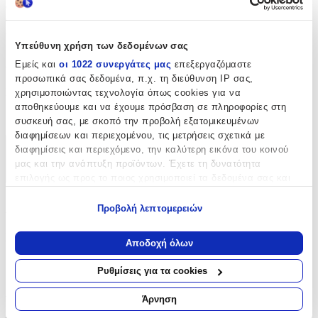
απαιτητικές ανάγκες στη ραπτική, προσφέροντας ταυτόχρονα
αισθητική και λειτουργικότητα σε κάθε χειροποίητη ή
επαγγελματική δημιουργία.
Υπεύθυνη χρήση των δεδομένων σας
Χαρακτηριστικά
Εμείς και
οι 1022 συνεργάτες μας
επεξεργαζόμαστε
προσωπικά σας δεδομένα, π.χ. τη διεύθυνση IP σας,
Είδος
:
χρησιμοποιώντας τεχνολογία όπως cookies για να
αποθηκεύουμε και να έχουμε πρόσβαση σε πληροφορίες στη
Φερμουάρ
συσκευή σας, με σκοπό την προβολή εξατομικευμένων
διαφημίσεων και περιεχομένου, τις μετρήσεις σχετικά με
διαφημίσεις και περιεχόμενο, την καλύτερη εικόνα του κοινού
Χαρακτηριστικά
μας και την ανάπτυξη προϊόντων. Έχετε τη δυνατότητα
+
επιλογής ως προς το ποιος χρησιμοποιεί τα δεδομένα σας και
για ποιους σκοπούς.
Χαρακτηριστικά
Προβολή λεπτομερειών
Εάν μας επιτρέπετε, θα θέλαμε επίσης:
Είδος
:
Να συλλέξουμε πληροφορίες σχετικά με τη γεωγραφική
Αποδοχή όλων
σας τοποθεσία, οι οποίες μπορεί να είναι ακριβείς σε
Φερμουάρ
απόσταση μερικών μέτρων
Ρυθμίσεις για τα cookies
Να αναγνωρίσουμε τη συσκευή σας σαρώνοντας ενεργά
Αξιολογήσεις
για συγκεκριμένα χαρακτηριστικά (δακτυλικό αποτύπωμα)
Άρνηση
Μάθετε περισσότερα σχετικά με τον τρόπο επεξεργασίας των