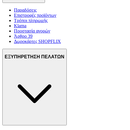
πληροφορίες σχετικά με την από μέρους σας χρήση της
τοποθεσίας μας στους συνεργάτες μέσων κοινωνικής
Παραδόσεις
δικτύωσης, διαφημίσεων και ανάλυσης.
Επιστροφές προϊόντων
Τρόποι πληρωμής
Klarna
Προστασία αγορών
Άρθρο 39
Δωροκάρτες SHOPFLIX
ΕΞΥΠΗΡΕΤΗΣΗ ΠΕΛΑΤΩΝ