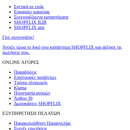
Σχετικά με εμάς
Ευκαιρίες καριέρας
Συνεργαζόμενα καταστήματα
SHOPFLIX B2B
SHOPFLIX app
Γίνε συνεργάτης!
Άνοιξε τώρα το δικό σου κατάστημα SHOPFLIX και αύξησε τις
πωλήσεις σου.
ONLINE ΑΓΟΡΕΣ
Παραδόσεις
Επιστροφές προϊόντων
Τρόποι πληρωμής
Klarna
Προστασία αγορών
Άρθρο 39
Δωροκάρτες SHOPFLIX
ΕΞΥΠΗΡΕΤΗΣΗ ΠΕΛΑΤΩΝ
Παρακολούθηση Παραγγελίας
Συχνές ερωτήσεις