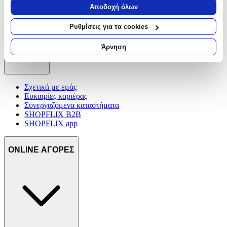
Πατώντας «Εγγραφή» αποδέχεσαι τους
όρους χρήσης
Να συλλέξουμε πληροφορίες σχετικά με τη γεωγραφική
Αποδοχή όλων
σας τοποθεσία, οι οποίες μπορεί να είναι ακριβείς σε
ΕΤΑΙΡΕΙΑ
απόσταση μερικών μέτρων
Ρυθμίσεις για τα cookies
Να αναγνωρίσουμε τη συσκευή σας σαρώνοντας ενεργά
για συγκεκριμένα χαρακτηριστικά (δακτυλικό αποτύπωμα)
Άρνηση
Μάθετε περισσότερα σχετικά με τον τρόπο επεξεργασίας των
προσωπικών σας δεδομένων και καθορίστε τις προτιμήσεις σας
στην
ενότητα “Λεπτομέρειες”
. Μπορείτε να αλλάξετε ή να
ανακαλέσετε τη συγκατάθεσή σας ανά πάσα στιγμή από τη
Σχετικά με εμάς
Δήλωση Cookies.
Ευκαιρίες καριέρας
Συνεργαζόμενα καταστήματα
SHOPFLIX B2B
Χρησιμοποιούμε cookies ώστε η τοποθεσία μας να λειτουργεί
SHOPFLIX app
σωστά, να εξατομικεύουμε περιεχόμενο και διαφημίσεις, να
παρέχουμε λειτουργίες μέσων κοινωνικής δικτύωσης και να
αναλύουμε την κυκλοφορία μας. Εμείς και οι 1022 συνεργάτες
ONLINE ΑΓΟΡΕΣ
μας επεξεργαζόμαστε προσωπικά σας δεδομένα, π.χ. τη
διεύθυνση IP σας, χρησιμοποιώντας τεχνολογία όπως cookies
για να αποθηκεύουμε και να έχουμε πρόσβαση σε πληροφορίες
στη συσκευή σας, με σκοπό την προβολή εξατομικευμένων
διαφημίσεων και περιεχομένου, τις μετρήσεις σχετικά με
διαφημίσεις και περιεχόμενο, την καλύτερη εικόνα του κοινού
μας και την ανάπτυξη προϊόντων. Επίσης, κοινοποιούμε