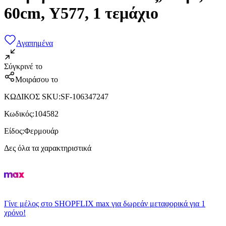
60cm, Υ577, 1 τεμάχιο
Αγαπημένα
Σύγκρινέ το
Μοιράσου το
ΚΩΔΙΚΟΣ SKU
:
SF-106347247
Κωδικός
:
104582
Είδος
:
Φερμουάρ
Δες όλα τα χαρακτηριστικά
Γίνε μέλος στο SHOPFLIX max για δωρεάν μεταφορικά για 1
χρόνο!