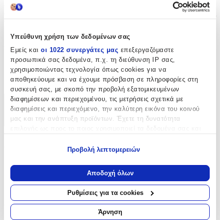
επιδιορθώσεις όσο και για καινούργιες κατασκευές. Ιδανικό για
όσους αναζητούν αξιοπιστία και άψογο φινίρισμα στις ραπτικές
τους εργασίες.
Υπεύθυνη χρήση των δεδομένων σας
Χαρακτηριστικά
Εμείς και
οι 1022 συνεργάτες μας
επεξεργαζόμαστε
προσωπικά σας δεδομένα, π.χ. τη διεύθυνση IP σας,
Είδος
:
χρησιμοποιώντας τεχνολογία όπως cookies για να
αποθηκεύουμε και να έχουμε πρόσβαση σε πληροφορίες στη
Φερμουάρ
συσκευή σας, με σκοπό την προβολή εξατομικευμένων
διαφημίσεων και περιεχομένου, τις μετρήσεις σχετικά με
Χαρακτηριστικά
διαφημίσεις και περιεχόμενο, την καλύτερη εικόνα του κοινού
μας και την ανάπτυξη προϊόντων. Έχετε τη δυνατότητα
+
επιλογής ως προς το ποιος χρησιμοποιεί τα δεδομένα σας και
για ποιους σκοπούς.
Χαρακτηριστικά
Προβολή λεπτομερειών
Εάν μας επιτρέπετε, θα θέλαμε επίσης:
Είδος
:
Να συλλέξουμε πληροφορίες σχετικά με τη γεωγραφική
Αποδοχή όλων
σας τοποθεσία, οι οποίες μπορεί να είναι ακριβείς σε
Φερμουάρ
απόσταση μερικών μέτρων
Ρυθμίσεις για τα cookies
Να αναγνωρίσουμε τη συσκευή σας σαρώνοντας ενεργά
Αξιολογήσεις
για συγκεκριμένα χαρακτηριστικά (δακτυλικό αποτύπωμα)
Άρνηση
Μάθετε περισσότερα σχετικά με τον τρόπο επεξεργασίας των