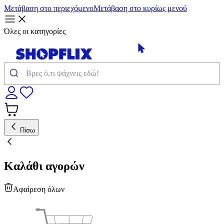
Μετάβαση στο περιεχόμενο
Μετάβαση στο κυρίως μενού
Όλες οι κατηγορίες
Πίσω
Καλάθι αγορών
Αφαίρεση όλων