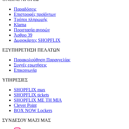
Παραδόσεις
Επιστροφές προϊόντων
Τρόποι πληρωμής
Klarna
Προστασία αγορών
Άρθρο 39
Δωροκάρτες SHOPFLIX
ΕΞΥΠΗΡΕΤΗΣΗ ΠΕΛΑΤΩΝ
Παρακολούθηση Παραγγελίας
Συχνές ερωτήσεις
Επικοινωνία
ΥΠΗΡΕΣΙΕΣ
SHOPFLIX max
SHOPFLIX tickets
SHOPFLIX ΜΕ ΤΗ ΜΙΑ
Clever Point
BOX NOW Lockers
ΣΥΝΔΕΣΟΥ ΜΑΖΙ ΜΑΣ