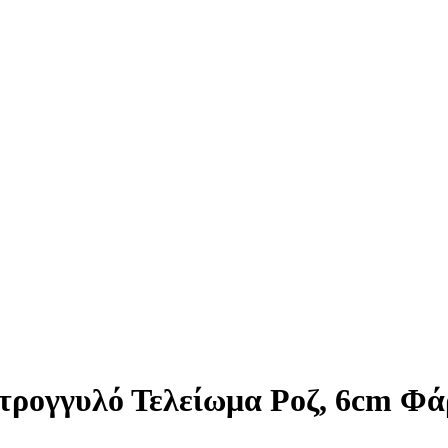
ρογγυλό Τελείωμα Ροζ, 6cm Φά