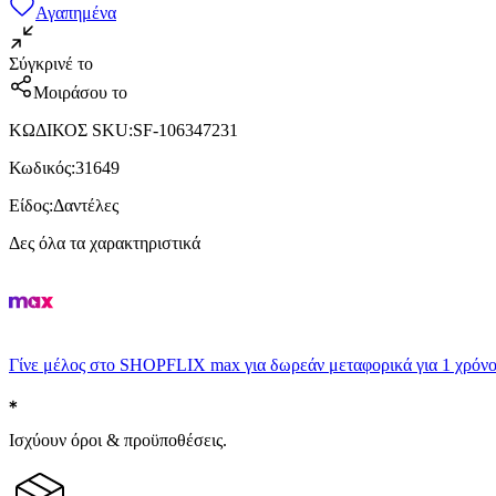
Αγαπημένα
Σύγκρινέ το
Μοιράσου το
ΚΩΔΙΚΟΣ SKU
:
SF-106347231
Κωδικός
:
31649
Είδος
:
Δαντέλες
Δες όλα τα χαρακτηριστικά
Γίνε μέλος στο SHOPFLIX max για δωρεάν μεταφορικά για 1 χρόνο
Ισχύουν όροι & προϋποθέσεις.