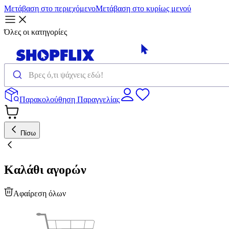
Μετάβαση στο περιεχόμενο
Μετάβαση στο κυρίως μενού
Όλες οι κατηγορίες
Παρακολούθηση Παραγγελίας
Πίσω
Καλάθι αγορών
Αφαίρεση όλων