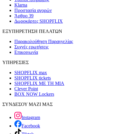
Klarna
Προστασία αγορών
Άρθρο 39
Δωροκάρτες SHOPFLIX
ΕΞΥΠΗΡΕΤΗΣΗ ΠΕΛΑΤΩΝ
Παρακολούθηση Παραγγελίας
Συχνές ερωτήσεις
Επικοινωνία
ΥΠΗΡΕΣΙΕΣ
SHOPFLIX max
SHOPFLIX tickets
SHOPFLIX ΜΕ ΤΗ ΜΙΑ
Clever Point
BOX NOW Lockers
ΣΥΝΔΕΣΟΥ ΜΑΖΙ ΜΑΣ
Instagram
Facebook