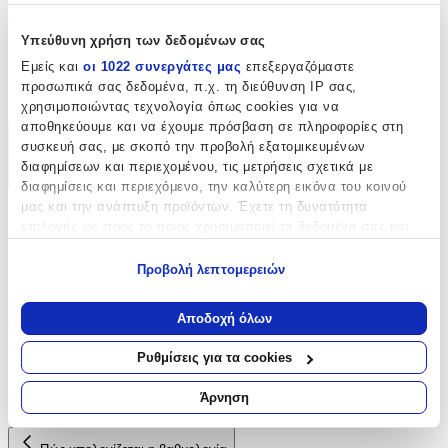
Χαρακτηριστικά
Υπεύθυνη χρήση των δεδομένων σας
Είδος
:
Εμείς και
οι 1022 συνεργάτες μας
επεξεργαζόμαστε
προσωπικά σας δεδομένα, π.χ. τη διεύθυνση IP σας,
Φερμουάρ
χρησιμοποιώντας τεχνολογία όπως cookies για να
αποθηκεύουμε και να έχουμε πρόσβαση σε πληροφορίες στη
Χαρακτηριστικά
συσκευή σας, με σκοπό την προβολή εξατομικευμένων
διαφημίσεων και περιεχομένου, τις μετρήσεις σχετικά με
+
διαφημίσεις και περιεχόμενο, την καλύτερη εικόνα του κοινού
μας και την ανάπτυξη προϊόντων. Έχετε τη δυνατότητα
Χαρακτηριστικά
επιλογής ως προς το ποιος χρησιμοποιεί τα δεδομένα σας και
για ποιους σκοπούς.
Είδος
:
Προβολή λεπτομερειών
Εάν μας επιτρέπετε, θα θέλαμε επίσης:
Φερμουάρ
Να συλλέξουμε πληροφορίες σχετικά με τη γεωγραφική
Αποδοχή όλων
σας τοποθεσία, οι οποίες μπορεί να είναι ακριβείς σε
Αξιολογήσεις
απόσταση μερικών μέτρων
Ρυθμίσεις για τα cookies
Να αναγνωρίσουμε τη συσκευή σας σαρώνοντας ενεργά
Προς το παρόν δεν υπάρχουν άλλες αξιολογήσεις. Όταν
για συγκεκριμένα χαρακτηριστικά (δακτυλικό αποτύπωμα)
Άρνηση
προστεθούν, θα εμφανιστούν εδώ.
Μάθετε περισσότερα σχετικά με τον τρόπο επεξεργασίας των
προσωπικών σας δεδομένων και καθορίστε τις προτιμήσεις σας