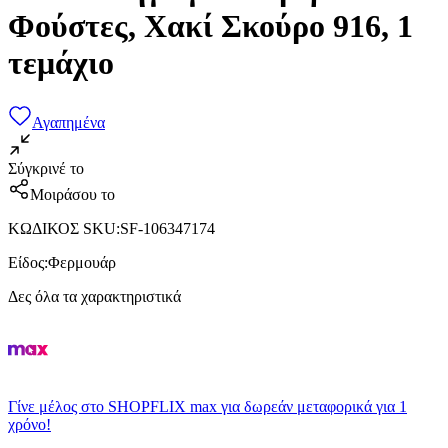
Φούστες, Χακί Σκούρο 916, 1
τεμάχιο
Αγαπημένα
Σύγκρινέ το
Μοιράσου το
ΚΩΔΙΚΟΣ SKU
:
SF-106347174
Είδος
:
Φερμουάρ
Δες όλα τα χαρακτηριστικά
Γίνε μέλος στο SHOPFLIX max για δωρεάν μεταφορικά για 1
χρόνο!