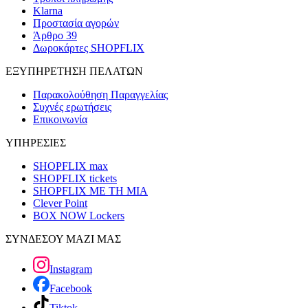
Klarna
Προστασία αγορών
Άρθρο 39
Δωροκάρτες SHOPFLIX
ΕΞΥΠΗΡΕΤΗΣΗ ΠΕΛΑΤΩΝ
Παρακολούθηση Παραγγελίας
Συχνές ερωτήσεις
Επικοινωνία
ΥΠΗΡΕΣΙΕΣ
SHOPFLIX max
SHOPFLIX tickets
SHOPFLIX ΜΕ ΤΗ ΜΙΑ
Clever Point
BOX NOW Lockers
ΣΥΝΔΕΣΟΥ ΜΑΖΙ ΜΑΣ
Instagram
Facebook
Tiktok