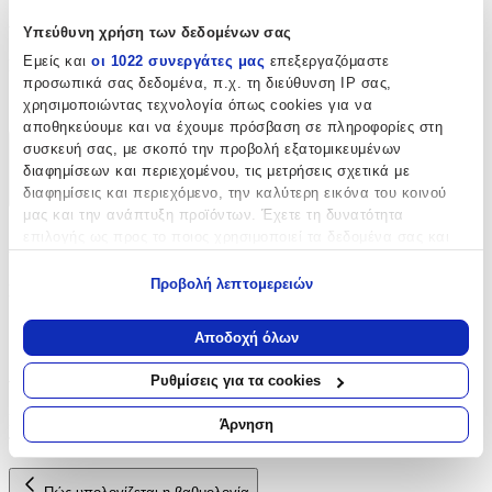
Χαρακτηριστικά
Υπεύθυνη χρήση των δεδομένων σας
Εμείς και
οι 1022 συνεργάτες μας
επεξεργαζόμαστε
Είδος
:
προσωπικά σας δεδομένα, π.χ. τη διεύθυνση IP σας,
Φερμουάρ
χρησιμοποιώντας τεχνολογία όπως cookies για να
αποθηκεύουμε και να έχουμε πρόσβαση σε πληροφορίες στη
συσκευή σας, με σκοπό την προβολή εξατομικευμένων
Χαρακτηριστικά
διαφημίσεων και περιεχομένου, τις μετρήσεις σχετικά με
διαφημίσεις και περιεχόμενο, την καλύτερη εικόνα του κοινού
+
μας και την ανάπτυξη προϊόντων. Έχετε τη δυνατότητα
επιλογής ως προς το ποιος χρησιμοποιεί τα δεδομένα σας και
Χαρακτηριστικά
για ποιους σκοπούς.
Προβολή λεπτομερειών
Είδος
:
Εάν μας επιτρέπετε, θα θέλαμε επίσης:
Φερμουάρ
Να συλλέξουμε πληροφορίες σχετικά με τη γεωγραφική
Αποδοχή όλων
σας τοποθεσία, οι οποίες μπορεί να είναι ακριβείς σε
Αξιολογήσεις
απόσταση μερικών μέτρων
Ρυθμίσεις για τα cookies
Να αναγνωρίσουμε τη συσκευή σας σαρώνοντας ενεργά
για συγκεκριμένα χαρακτηριστικά (δακτυλικό αποτύπωμα)
Προς το παρόν δεν υπάρχουν άλλες αξιολογήσεις. Όταν
Άρνηση
προστεθούν, θα εμφανιστούν εδώ.
Μάθετε περισσότερα σχετικά με τον τρόπο επεξεργασίας των
προσωπικών σας δεδομένων και καθορίστε τις προτιμήσεις σας
στην
ενότητα “Λεπτομέρειες”
. Μπορείτε να αλλάξετε ή να