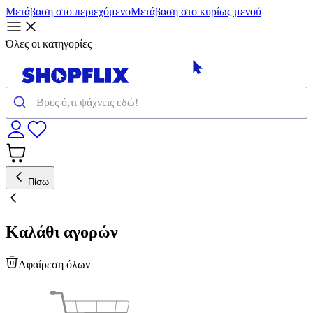
Μετάβαση στο περιεχόμενο
Μετάβαση στο κυρίως μενού
Όλες οι κατηγορίες
Πίσω
Καλάθι αγορών
Αφαίρεση όλων