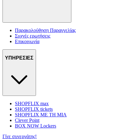
Παρακολούθηση Παραγγελίας
Συχνές ερωτήσεις
Επικοινωνία
ΥΠΗΡΕΣΙΕΣ
SHOPFLIX max
SHOPFLIX tickets
SHOPFLIX ΜΕ ΤΗ ΜΙΑ
Clever Point
BOX NOW Lockers
Γίνε συνεργάτης!