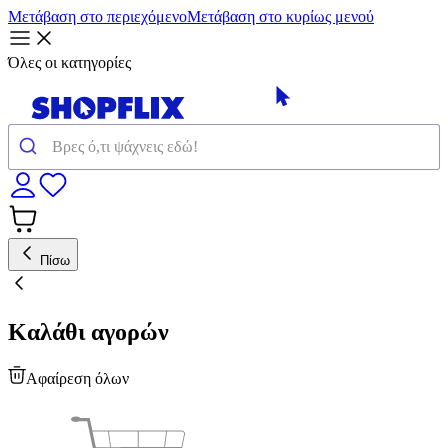
Μετάβαση στο περιεχόμενο
Μετάβαση στο κυρίως μενού
Όλες οι κατηγορίες
Πίσω
Καλάθι αγορών
Αφαίρεση όλων