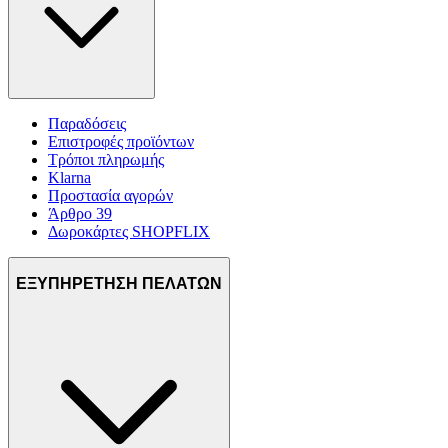
Παραδόσεις
Επιστροφές προϊόντων
Τρόποι πληρωμής
Klarna
Προστασία αγορών
Άρθρο 39
Δωροκάρτες SHOPFLIX
ΕΞΥΠΗΡΕΤΗΣΗ ΠΕΛΑΤΩΝ