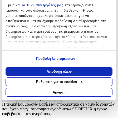
Εμείς και
οι 1022 συνεργάτες μας
επεξεργαζόμαστε
Θερμοκολλητικά
προσωπικά σας δεδομένα, π.χ. τη διεύθυνση IP σας,
χρησιμοποιώντας τεχνολογία όπως cookies για να
Χαρακτηριστικά
αποθηκεύουμε και να έχουμε πρόσβαση σε πληροφορίες στη
συσκευή σας, με σκοπό την προβολή εξατομικευμένων
+
διαφημίσεων και περιεχομένου, τις μετρήσεις σχετικά με
διαφημίσεις και περιεχόμενο, την καλύτερη εικόνα του κοινού
Χαρακτηριστικά
μας και την ανάπτυξη προϊόντων. Έχετε τη δυνατότητα
επιλογής ως προς το ποιος χρησιμοποιεί τα δεδομένα σας και
Είδος
:
για ποιους σκοπούς.
Προβολή λεπτομερειών
Θερμοκολλητικά
Εάν μας επιτρέπετε, θα θέλαμε επίσης:
Να συλλέξουμε πληροφορίες σχετικά με τη γεωγραφική
Αξιολογήσεις
Αποδοχή όλων
σας τοποθεσία, οι οποίες μπορεί να είναι ακριβείς σε
απόσταση μερικών μέτρων
Προς το παρόν δεν υπάρχουν άλλες αξιολογήσεις. Όταν
Ρυθμίσεις για τα cookies
Να αναγνωρίσουμε τη συσκευή σας σαρώνοντας ενεργά
προστεθούν, θα εμφανιστούν εδώ.
για συγκεκριμένα χαρακτηριστικά (δακτυλικό αποτύπωμα)
Άρνηση
Μάθετε περισσότερα σχετικά με τον τρόπο επεξεργασίας των
Πώς υπολογίζεται η βαθμολογία
προσωπικών σας δεδομένων και καθορίστε τις προτιμήσεις σας
Η τελική βαθμολογία βασίζεται αποκλειστικά σε κριτικές χρηστών
στην
ενότητα “Λεπτομέρειες”
. Μπορείτε να αλλάξετε ή να
που έχουν πραγματοποιήσει αγορά μέσω SHOPFLIX ή έχουν
ανακαλέσετε τη συγκατάθεσή σας ανά πάσα στιγμή από τη
επιβεβαιώσει την αγορά τους.
Δήλωση Cookies.