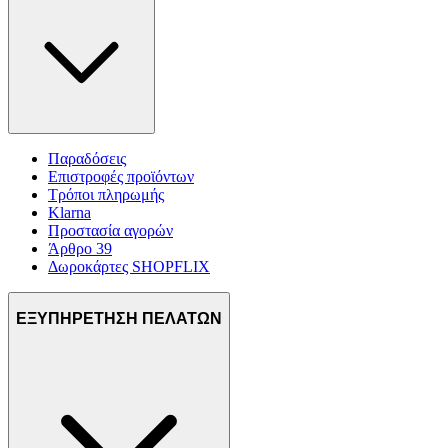
Παραδόσεις
Επιστροφές προϊόντων
Τρόποι πληρωμής
Klarna
Προστασία αγορών
Άρθρο 39
Δωροκάρτες SHOPFLIX
ΕΞΥΠΗΡΕΤΗΣΗ ΠΕΛΑΤΩΝ