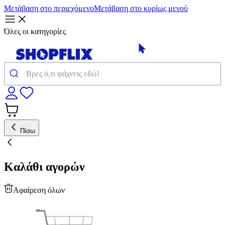
Μετάβαση στο περιεχόμενο
Μετάβαση στο κυρίως μενού
Όλες οι κατηγορίες
Πίσω
Καλάθι αγορών
Αφαίρεση όλων