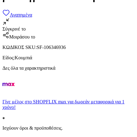
Αγαπημένα
Σύγκρινέ το
Μοιράσου το
ΚΩΔΙΚΟΣ SKU
:
SF-106346936
Είδος
:
Κουμπιά
Δες όλα τα χαρακτηριστικά
Γίνε μέλος στο SHOPFLIX max για δωρεάν μεταφορικά για 1
χρόνο!
Ισχύουν όροι & προϋποθέσεις.