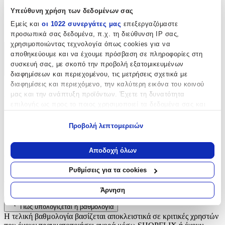
Υπεύθυνη χρήση των δεδομένων σας
Είδος
:
Εμείς και
οι 1022 συνεργάτες μας
επεξεργαζόμαστε
Κουμπιά
προσωπικά σας δεδομένα, π.χ. τη διεύθυνση IP σας,
χρησιμοποιώντας τεχνολογία όπως cookies για να
αποθηκεύουμε και να έχουμε πρόσβαση σε πληροφορίες στη
Χαρακτηριστικά
συσκευή σας, με σκοπό την προβολή εξατομικευμένων
+
διαφημίσεων και περιεχομένου, τις μετρήσεις σχετικά με
διαφημίσεις και περιεχόμενο, την καλύτερη εικόνα του κοινού
Χαρακτηριστικά
μας και την ανάπτυξη προϊόντων. Έχετε τη δυνατότητα
επιλογής ως προς το ποιος χρησιμοποιεί τα δεδομένα σας και
Είδος
:
για ποιους σκοπούς.
Προβολή λεπτομερειών
Κουμπιά
Εάν μας επιτρέπετε, θα θέλαμε επίσης:
Να συλλέξουμε πληροφορίες σχετικά με τη γεωγραφική
Αξιολογήσεις
Αποδοχή όλων
σας τοποθεσία, οι οποίες μπορεί να είναι ακριβείς σε
απόσταση μερικών μέτρων
Ρυθμίσεις για τα cookies
Προς το παρόν δεν υπάρχουν άλλες αξιολογήσεις. Όταν
Να αναγνωρίσουμε τη συσκευή σας σαρώνοντας ενεργά
προστεθούν, θα εμφανιστούν εδώ.
για συγκεκριμένα χαρακτηριστικά (δακτυλικό αποτύπωμα)
Άρνηση
Μάθετε περισσότερα σχετικά με τον τρόπο επεξεργασίας των
Πώς υπολογίζεται η βαθμολογία
προσωπικών σας δεδομένων και καθορίστε τις προτιμήσεις σας
Η τελική βαθμολογία βασίζεται αποκλειστικά σε κριτικές χρηστών
στην
ενότητα “Λεπτομέρειες”
. Μπορείτε να αλλάξετε ή να