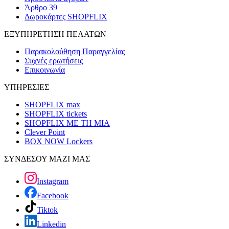
Άρθρο 39
Δωροκάρτες SHOPFLIX
ΕΞΥΠΗΡΕΤΗΣΗ ΠΕΛΑΤΩΝ
Παρακολούθηση Παραγγελίας
Συχνές ερωτήσεις
Επικοινωνία
ΥΠΗΡΕΣΙΕΣ
SHOPFLIX max
SHOPFLIX tickets
SHOPFLIX ΜΕ ΤΗ ΜΙΑ
Clever Point
BOX NOW Lockers
ΣΥΝΔΕΣΟΥ ΜΑΖΙ ΜΑΣ
Instagram
Facebook
Tiktok
Linkedin