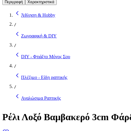
Περιγραφή
Χαρακτηριστικά
Άθληση & Hobby
/
Ζωγραφική & DIY
/
DIY - Φτιάξτο Μόνος Σου
/
Πλέξιμο - Είδη ραπτικής
/
Αναλώσιμα Ραπτικής
Ρέλι Λοξό Βαμβακερό 3cm Φάρδ