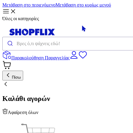
Μετάβαση στο περιεχόμενο
Μετάβαση στο κυρίως μενού
Όλες οι κατηγορίες
Παρακολούθηση Παραγγελίας
Πίσω
Καλάθι αγορών
Αφαίρεση όλων