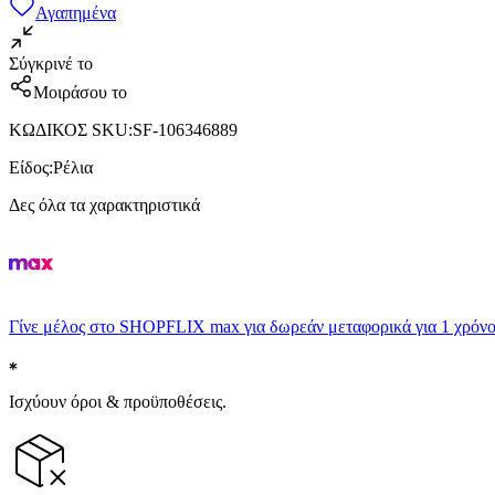
Αγαπημένα
Σύγκρινέ το
Μοιράσου το
ΚΩΔΙΚΟΣ SKU
:
SF-106346889
Είδος
:
Ρέλια
Δες όλα τα χαρακτηριστικά
Γίνε μέλος στο SHOPFLIX max για δωρεάν μεταφορικά για 1 χρόνο
Ισχύουν όροι & προϋποθέσεις.