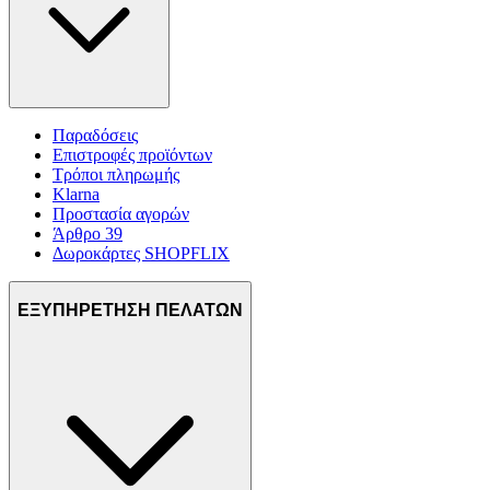
Παραδόσεις
Επιστροφές προϊόντων
Τρόποι πληρωμής
Klarna
Προστασία αγορών
Άρθρο 39
Δωροκάρτες SHOPFLIX
ΕΞΥΠΗΡΕΤΗΣΗ ΠΕΛΑΤΩΝ