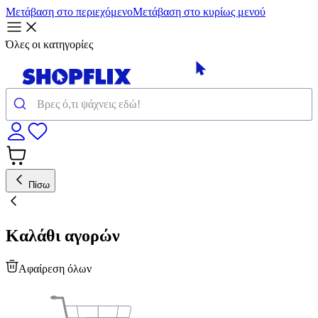
Μετάβαση στο περιεχόμενο
Μετάβαση στο κυρίως μενού
Όλες οι κατηγορίες
Πίσω
Καλάθι αγορών
Αφαίρεση όλων