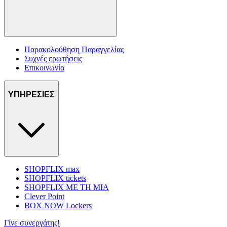
Παρακολούθηση Παραγγελίας
Συχνές ερωτήσεις
Επικοινωνία
ΥΠΗΡΕΣΙΕΣ
SHOPFLIX max
SHOPFLIX tickets
SHOPFLIX ΜΕ ΤΗ ΜΙΑ
Clever Point
BOX NOW Lockers
Γίνε συνεργάτης!