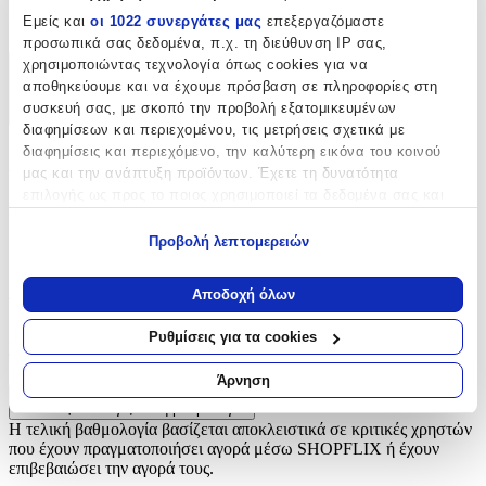
Εμείς και
οι 1022 συνεργάτες μας
επεξεργαζόμαστε
Θερμοκολλητικά
προσωπικά σας δεδομένα, π.χ. τη διεύθυνση IP σας,
χρησιμοποιώντας τεχνολογία όπως cookies για να
Χαρακτηριστικά
αποθηκεύουμε και να έχουμε πρόσβαση σε πληροφορίες στη
συσκευή σας, με σκοπό την προβολή εξατομικευμένων
+
διαφημίσεων και περιεχομένου, τις μετρήσεις σχετικά με
διαφημίσεις και περιεχόμενο, την καλύτερη εικόνα του κοινού
Χαρακτηριστικά
μας και την ανάπτυξη προϊόντων. Έχετε τη δυνατότητα
επιλογής ως προς το ποιος χρησιμοποιεί τα δεδομένα σας και
Είδος
:
για ποιους σκοπούς.
Προβολή λεπτομερειών
Θερμοκολλητικά
Εάν μας επιτρέπετε, θα θέλαμε επίσης:
Να συλλέξουμε πληροφορίες σχετικά με τη γεωγραφική
Αξιολογήσεις
Αποδοχή όλων
σας τοποθεσία, οι οποίες μπορεί να είναι ακριβείς σε
απόσταση μερικών μέτρων
Προς το παρόν δεν υπάρχουν άλλες αξιολογήσεις. Όταν
Ρυθμίσεις για τα cookies
Να αναγνωρίσουμε τη συσκευή σας σαρώνοντας ενεργά
προστεθούν, θα εμφανιστούν εδώ.
για συγκεκριμένα χαρακτηριστικά (δακτυλικό αποτύπωμα)
Άρνηση
Μάθετε περισσότερα σχετικά με τον τρόπο επεξεργασίας των
Πώς υπολογίζεται η βαθμολογία
προσωπικών σας δεδομένων και καθορίστε τις προτιμήσεις σας
Η τελική βαθμολογία βασίζεται αποκλειστικά σε κριτικές χρηστών
στην
ενότητα “Λεπτομέρειες”
. Μπορείτε να αλλάξετε ή να
που έχουν πραγματοποιήσει αγορά μέσω SHOPFLIX ή έχουν
ανακαλέσετε τη συγκατάθεσή σας ανά πάσα στιγμή από τη
επιβεβαιώσει την αγορά τους.
Δήλωση Cookies.