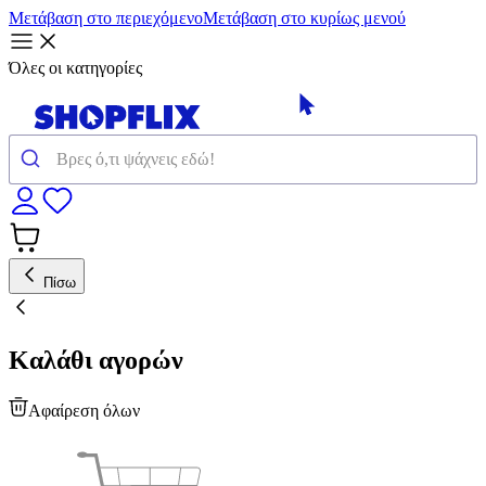
Μετάβαση στο περιεχόμενο
Μετάβαση στο κυρίως μενού
Όλες οι κατηγορίες
Πίσω
Καλάθι αγορών
Αφαίρεση όλων