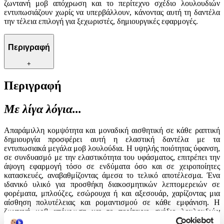
ζωντανή μοβ απόχρωση και το περίτεχνο σχέδιο λουλουδιών
εντυπωσιάζουν χωρίς να υπερβάλλουν, κάνοντας αυτή τη δαντέλα
την τέλεια επιλογή για ξεχωριστές, δημιουργικές εφαρμογές.
Περιγραφή
+
Περιγραφή
Με λίγα λόγια...
Απαράμιλλη κομψότητα και μοναδική αισθητική σε κάθε ραπτική
δημιουργία προσφέρει αυτή η ελαστική δαντέλα με τα
εντυπωσιακά μεγάλα μοβ λουλούδια. Η υψηλής ποιότητας ύφανση,
σε συνδυασμό με την ελαστικότητα του υφάσματος, επιτρέπει την
άψογη εφαρμογή τόσο σε ενδύματα όσο και σε χειροποίητες
κατασκευές, αναβαθμίζοντας άμεσα το τελικό αποτέλεσμα. Ένα
ιδανικό υλικό για προσθήκη διακοσμητικών λεπτομερειών σε
φορέματα, μπλούζες, εσώρουχα ή και αξεσουάρ, χαρίζοντας μια
αίσθηση πολυτέλειας και ρομαντισμού σε κάθε εμφάνιση. Η
ζωντανή μοβ απόχρωση και το περίτεχνο σχέδιο λουλουδιών
εντυπωσιάζουν χωρίς να υπερβάλλουν, κάνοντας αυτή τη δαντέλα