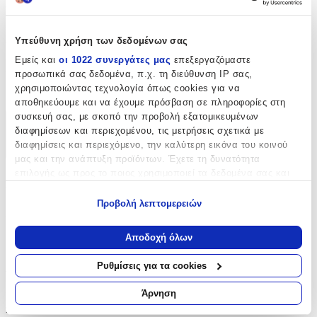
την τέλεια επιλογή για ξεχωριστές, δημιουργικές εφαρμογές.
Χαρακτηριστικά
Υπεύθυνη χρήση των δεδομένων σας
Εμείς και
οι 1022 συνεργάτες μας
επεξεργαζόμαστε
Είδος
:
προσωπικά σας δεδομένα, π.χ. τη διεύθυνση IP σας,
χρησιμοποιώντας τεχνολογία όπως cookies για να
Δαντέλες
αποθηκεύουμε και να έχουμε πρόσβαση σε πληροφορίες στη
συσκευή σας, με σκοπό την προβολή εξατομικευμένων
Χαρακτηριστικά
διαφημίσεων και περιεχομένου, τις μετρήσεις σχετικά με
διαφημίσεις και περιεχόμενο, την καλύτερη εικόνα του κοινού
+
μας και την ανάπτυξη προϊόντων. Έχετε τη δυνατότητα
επιλογής ως προς το ποιος χρησιμοποιεί τα δεδομένα σας και
Χαρακτηριστικά
για ποιους σκοπούς.
Προβολή λεπτομερειών
Είδος
:
Εάν μας επιτρέπετε, θα θέλαμε επίσης:
Να συλλέξουμε πληροφορίες σχετικά με τη γεωγραφική
Δαντέλες
Αποδοχή όλων
σας τοποθεσία, οι οποίες μπορεί να είναι ακριβείς σε
απόσταση μερικών μέτρων
Αξιολογήσεις
Ρυθμίσεις για τα cookies
Να αναγνωρίσουμε τη συσκευή σας σαρώνοντας ενεργά
για συγκεκριμένα χαρακτηριστικά (δακτυλικό αποτύπωμα)
Άρνηση
Προς το παρόν δεν υπάρχουν άλλες αξιολογήσεις. Όταν
Μάθετε περισσότερα σχετικά με τον τρόπο επεξεργασίας των
προστεθούν, θα εμφανιστούν εδώ.