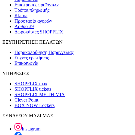
Επιστροφές προϊόντων
Τρόποι πληρωμής
Klarna
Προστασία αγορών
Άρθρο 39
Δωροκάρτες SHOPFLIX
ΕΞΥΠΗΡΕΤΗΣΗ ΠΕΛΑΤΩΝ
Παρακολούθηση Παραγγελίας
Συχνές ερωτήσεις
Επικοινωνία
ΥΠΗΡΕΣΙΕΣ
SHOPFLIX max
SHOPFLIX tickets
SHOPFLIX ΜΕ ΤΗ ΜΙΑ
Clever Point
BOX NOW Lockers
ΣΥΝΔΕΣΟΥ ΜΑΖΙ ΜΑΣ
Instagram