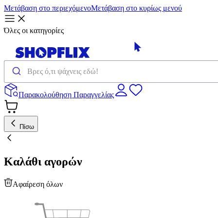
Μετάβαση στο περιεχόμενο
Μετάβαση στο κυρίως μενού
Όλες οι κατηγορίες
Παρακολούθηση Παραγγελίας
Πίσω
Καλάθι αγορών
Αφαίρεση όλων