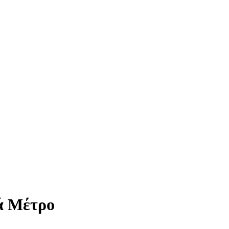
ά Μέτρο