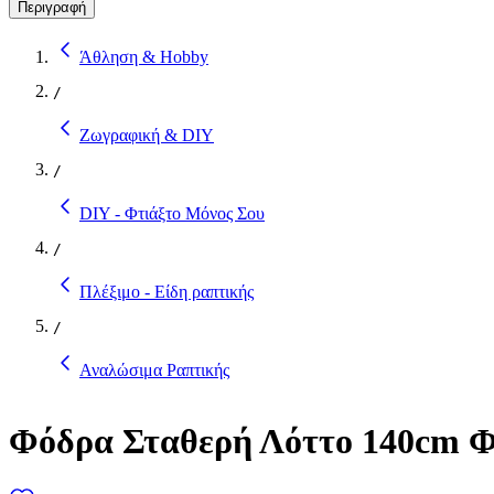
Περιγραφή
Άθληση & Hobby
/
Ζωγραφική & DIY
/
DIY - Φτιάξτο Μόνος Σου
/
Πλέξιμο - Είδη ραπτικής
/
Αναλώσιμα Ραπτικής
Φόδρα Σταθερή Λόττο 140cm Φ