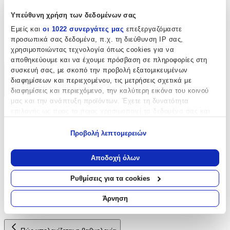
Χαρακτηριστικά
Υπεύθυνη χρήση των δεδομένων σας
Εμείς και
οι 1022 συνεργάτες μας
επεξεργαζόμαστε
Είδος
:
προσωπικά σας δεδομένα, π.χ. τη διεύθυνση IP σας,
Φερμουάρ
χρησιμοποιώντας τεχνολογία όπως cookies για να
αποθηκεύουμε και να έχουμε πρόσβαση σε πληροφορίες στη
συσκευή σας, με σκοπό την προβολή εξατομικευμένων
Χαρακτηριστικά
διαφημίσεων και περιεχομένου, τις μετρήσεις σχετικά με
διαφημίσεις και περιεχόμενο, την καλύτερη εικόνα του κοινού
+
μας και την ανάπτυξη προϊόντων. Έχετε τη δυνατότητα
επιλογής ως προς το ποιος χρησιμοποιεί τα δεδομένα σας και
Χαρακτηριστικά
για ποιους σκοπούς.
Προβολή λεπτομερειών
Είδος
:
Εάν μας επιτρέπετε, θα θέλαμε επίσης:
Φερμουάρ
Να συλλέξουμε πληροφορίες σχετικά με τη γεωγραφική
Αποδοχή όλων
σας τοποθεσία, οι οποίες μπορεί να είναι ακριβείς σε
Αξιολογήσεις
απόσταση μερικών μέτρων
Ρυθμίσεις για τα cookies
Να αναγνωρίσουμε τη συσκευή σας σαρώνοντας ενεργά
για συγκεκριμένα χαρακτηριστικά (δακτυλικό αποτύπωμα)
Προς το παρόν δεν υπάρχουν άλλες αξιολογήσεις. Όταν
Άρνηση
προστεθούν, θα εμφανιστούν εδώ.
Μάθετε περισσότερα σχετικά με τον τρόπο επεξεργασίας των
προσωπικών σας δεδομένων και καθορίστε τις προτιμήσεις σας
στην
ενότητα “Λεπτομέρειες”
. Μπορείτε να αλλάξετε ή να