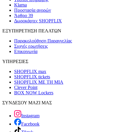
Klarna
Προστασία αγορών
Άρθρο 39
Δωροκάρτες SHOPFLIX
ΕΞΥΠΗΡΕΤΗΣΗ ΠΕΛΑΤΩΝ
Παρακολούθηση Παραγγελίας
Συχνές ερωτήσεις
Επικοινωνία
ΥΠΗΡΕΣΙΕΣ
SHOPFLIX max
SHOPFLIX tickets
SHOPFLIX ΜΕ ΤΗ ΜΙΑ
Clever Point
BOX NOW Lockers
ΣΥΝΔΕΣΟΥ ΜΑΖΙ ΜΑΣ
Instagram
Facebook