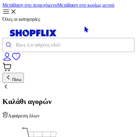
Μετάβαση στο περιεχόμενο
Μετάβαση στο κυρίως μενού
Όλες οι κατηγορίες
Πίσω
Καλάθι αγορών
Αφαίρεση όλων