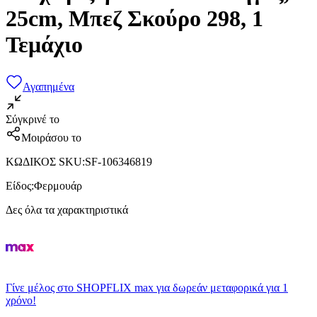
25cm, Μπεζ Σκούρο 298, 1
Τεμάχιο
Αγαπημένα
Σύγκρινέ το
Μοιράσου το
ΚΩΔΙΚΟΣ SKU
:
SF-106346819
Είδος
:
Φερμουάρ
Δες όλα τα χαρακτηριστικά
Γίνε μέλος στο SHOPFLIX max για δωρεάν μεταφορικά για 1
χρόνο!