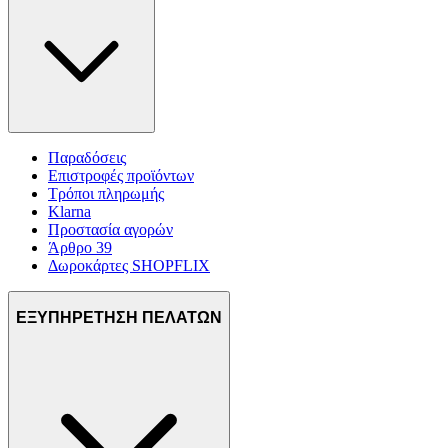
Παραδόσεις
Επιστροφές προϊόντων
Τρόποι πληρωμής
Klarna
Προστασία αγορών
Άρθρο 39
Δωροκάρτες SHOPFLIX
ΕΞΥΠΗΡΕΤΗΣΗ ΠΕΛΑΤΩΝ