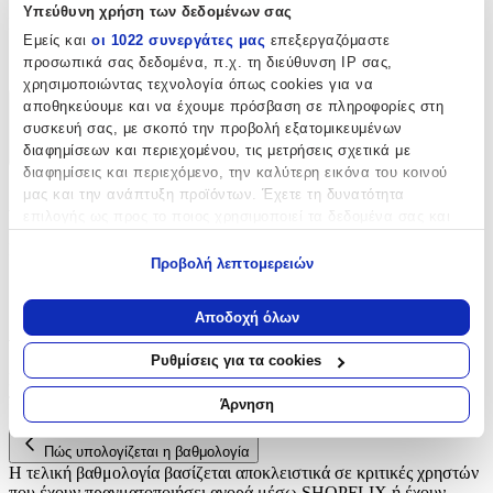
Υπεύθυνη χρήση των δεδομένων σας
Είδος
:
Εμείς και
οι 1022 συνεργάτες μας
επεξεργαζόμαστε
Θερμοκολλητικά
προσωπικά σας δεδομένα, π.χ. τη διεύθυνση IP σας,
χρησιμοποιώντας τεχνολογία όπως cookies για να
αποθηκεύουμε και να έχουμε πρόσβαση σε πληροφορίες στη
Χαρακτηριστικά
συσκευή σας, με σκοπό την προβολή εξατομικευμένων
διαφημίσεων και περιεχομένου, τις μετρήσεις σχετικά με
+
διαφημίσεις και περιεχόμενο, την καλύτερη εικόνα του κοινού
μας και την ανάπτυξη προϊόντων. Έχετε τη δυνατότητα
Χαρακτηριστικά
επιλογής ως προς το ποιος χρησιμοποιεί τα δεδομένα σας και
για ποιους σκοπούς.
Είδος
:
Προβολή λεπτομερειών
Εάν μας επιτρέπετε, θα θέλαμε επίσης:
Θερμοκολλητικά
Να συλλέξουμε πληροφορίες σχετικά με τη γεωγραφική
Αποδοχή όλων
Αξιολογήσεις
σας τοποθεσία, οι οποίες μπορεί να είναι ακριβείς σε
απόσταση μερικών μέτρων
Ρυθμίσεις για τα cookies
Να αναγνωρίσουμε τη συσκευή σας σαρώνοντας ενεργά
Προς το παρόν δεν υπάρχουν άλλες αξιολογήσεις. Όταν
για συγκεκριμένα χαρακτηριστικά (δακτυλικό αποτύπωμα)
προστεθούν, θα εμφανιστούν εδώ.
Άρνηση
Μάθετε περισσότερα σχετικά με τον τρόπο επεξεργασίας των
προσωπικών σας δεδομένων και καθορίστε τις προτιμήσεις σας
Πώς υπολογίζεται η βαθμολογία
στην
ενότητα “Λεπτομέρειες”
. Μπορείτε να αλλάξετε ή να
Η τελική βαθμολογία βασίζεται αποκλειστικά σε κριτικές χρηστών
ανακαλέσετε τη συγκατάθεσή σας ανά πάσα στιγμή από τη
που έχουν πραγματοποιήσει αγορά μέσω SHOPFLIX ή έχουν