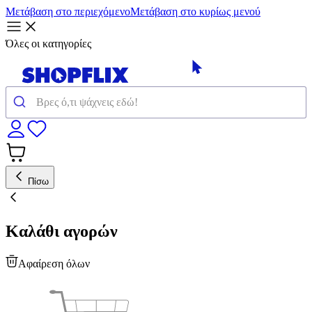
Μετάβαση στο περιεχόμενο
Μετάβαση στο κυρίως μενού
Όλες οι κατηγορίες
Πίσω
Καλάθι αγορών
Αφαίρεση όλων