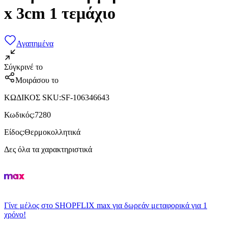
x 3cm 1 τεμάχιο
Αγαπημένα
Σύγκρινέ το
Μοιράσου το
ΚΩΔΙΚΟΣ SKU
:
SF-106346643
Κωδικός
:
7280
Είδος
:
Θερμοκολλητικά
Δες όλα τα χαρακτηριστικά
Γίνε μέλος στο SHOPFLIX max για δωρεάν μεταφορικά για 1
χρόνο!