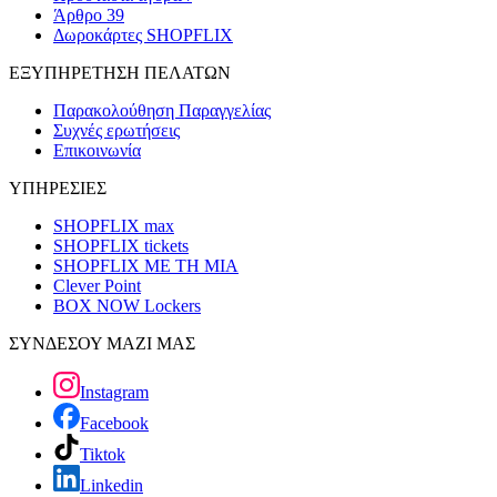
Άρθρο 39
Δωροκάρτες SHOPFLIX
ΕΞΥΠΗΡΕΤΗΣΗ ΠΕΛΑΤΩΝ
Παρακολούθηση Παραγγελίας
Συχνές ερωτήσεις
Επικοινωνία
ΥΠΗΡΕΣΙΕΣ
SHOPFLIX max
SHOPFLIX tickets
SHOPFLIX ΜΕ ΤΗ ΜΙΑ
Clever Point
BOX NOW Lockers
ΣΥΝΔΕΣΟΥ ΜΑΖΙ ΜΑΣ
Instagram
Facebook
Tiktok
Linkedin