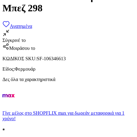
Μπεζ 298
Αγαπημένα
Σύγκρινέ το
Μοιράσου το
ΚΩΔΙΚΟΣ SKU
:
SF-106346613
Είδος
:
Φερμουάρ
Δες όλα τα χαρακτηριστικά
Γίνε μέλος στο SHOPFLIX max για δωρεάν μεταφορικά για 1
χρόνο!