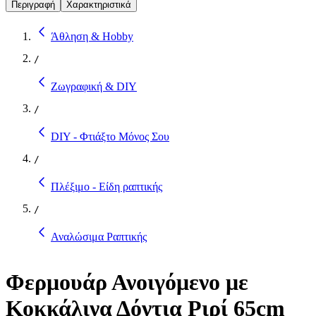
Περιγραφή
Χαρακτηριστικά
Άθληση & Hobby
/
Ζωγραφική & DIY
/
DIY - Φτιάξτο Μόνος Σου
/
Πλέξιμο - Είδη ραπτικής
/
Αναλώσιμα Ραπτικής
Φερμουάρ Ανοιγόμενο με
Κοκκάλινα Δόντια Ριρί 65cm