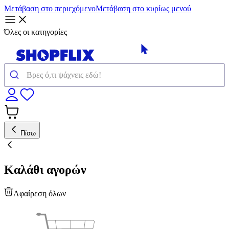
Μετάβαση στο περιεχόμενο
Μετάβαση στο κυρίως μενού
Όλες οι κατηγορίες
Πίσω
Καλάθι αγορών
Αφαίρεση όλων