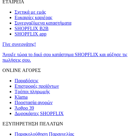
ΕΤΑΙΡΕΙΑ
Σχετικά με εμάς
Ευκαιρίες καριέρας
Συνεργαζόμενα καταστήματα
SHOPFLIX B2B
SHOPFLIX app
Γίνε συνεργάτης!
Άνοιξε τώρα το δικό σου κατάστημα SHOPFLIX και αύξησε τις
πωλήσεις σου.
ONLINE ΑΓΟΡΕΣ
Παραδόσεις
Επιστροφές προϊόντων
Τρόποι πληρωμής
Klarna
Προστασία αγορών
Άρθρο 39
Δωροκάρτες SHOPFLIX
ΕΞΥΠΗΡΕΤΗΣΗ ΠΕΛΑΤΩΝ
Παρακολούθηση Παραγγελίας