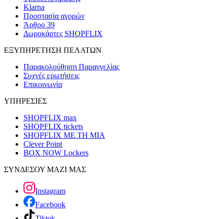
Klarna
Προστασία αγορών
Άρθρο 39
Δωροκάρτες SHOPFLIX
ΕΞΥΠΗΡΕΤΗΣΗ ΠΕΛΑΤΩΝ
Παρακολούθηση Παραγγελίας
Συχνές ερωτήσεις
Επικοινωνία
ΥΠΗΡΕΣΙΕΣ
SHOPFLIX max
SHOPFLIX tickets
SHOPFLIX ΜΕ ΤΗ ΜΙΑ
Clever Point
BOX NOW Lockers
ΣΥΝΔΕΣΟΥ ΜΑΖΙ ΜΑΣ
Instagram
Facebook
Tiktok