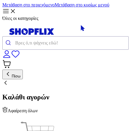
Μετάβαση στο περιεχόμενο
Μετάβαση στο κυρίως μενού
Όλες οι κατηγορίες
Πίσω
Καλάθι αγορών
Αφαίρεση όλων