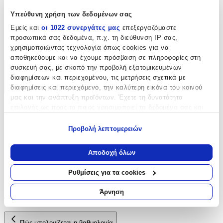
Χαρακτηριστικά
Υπεύθυνη χρήση των δεδομένων σας
Εμείς και
οι 1022 συνεργάτες μας
επεξεργαζόμαστε
Είδος
:
προσωπικά σας δεδομένα, π.χ. τη διεύθυνση IP σας,
Δαντέλες
χρησιμοποιώντας τεχνολογία όπως cookies για να
αποθηκεύουμε και να έχουμε πρόσβαση σε πληροφορίες στη
συσκευή σας, με σκοπό την προβολή εξατομικευμένων
Χαρακτηριστικά
διαφημίσεων και περιεχομένου, τις μετρήσεις σχετικά με
διαφημίσεις και περιεχόμενο, την καλύτερη εικόνα του κοινού
+
μας και την ανάπτυξη προϊόντων. Έχετε τη δυνατότητα
επιλογής ως προς το ποιος χρησιμοποιεί τα δεδομένα σας και
Χαρακτηριστικά
για ποιους σκοπούς.
Προβολή λεπτομερειών
Είδος
:
Εάν μας επιτρέπετε, θα θέλαμε επίσης:
Δαντέλες
Να συλλέξουμε πληροφορίες σχετικά με τη γεωγραφική
Αποδοχή όλων
σας τοποθεσία, οι οποίες μπορεί να είναι ακριβείς σε
Αξιολογήσεις
απόσταση μερικών μέτρων
Ρυθμίσεις για τα cookies
Να αναγνωρίσουμε τη συσκευή σας σαρώνοντας ενεργά
για συγκεκριμένα χαρακτηριστικά (δακτυλικό αποτύπωμα)
Προς το παρόν δεν υπάρχουν άλλες αξιολογήσεις. Όταν
Άρνηση
προστεθούν, θα εμφανιστούν εδώ.
Μάθετε περισσότερα σχετικά με τον τρόπο επεξεργασίας των
προσωπικών σας δεδομένων και καθορίστε τις προτιμήσεις σας
στην
ενότητα “Λεπτομέρειες”
. Μπορείτε να αλλάξετε ή να
Πώς υπολογίζεται η βαθμολογία