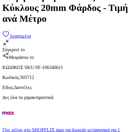
Κύκλους 20mm Φάρδος - Τιμή
ανά Μέτρο
Αγαπημένα
Σύγκρινέ το
Μοιράσου το
ΚΩΔΙΚΟΣ SKU
:
SF-106346611
Κωδικός
:
305712
Είδος
:
Δαντέλες
Δες όλα τα χαρακτηριστικά
Γίνε μέλος στο SHOPFLIX max για δωρεάν μεταφορικά για 1