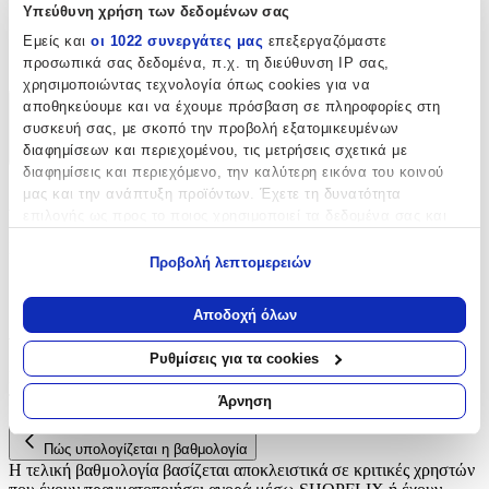
Υπεύθυνη χρήση των δεδομένων σας
Είδος
:
Εμείς και
οι 1022 συνεργάτες μας
επεξεργαζόμαστε
Φερμουάρ
προσωπικά σας δεδομένα, π.χ. τη διεύθυνση IP σας,
χρησιμοποιώντας τεχνολογία όπως cookies για να
αποθηκεύουμε και να έχουμε πρόσβαση σε πληροφορίες στη
Χαρακτηριστικά
συσκευή σας, με σκοπό την προβολή εξατομικευμένων
διαφημίσεων και περιεχομένου, τις μετρήσεις σχετικά με
+
διαφημίσεις και περιεχόμενο, την καλύτερη εικόνα του κοινού
μας και την ανάπτυξη προϊόντων. Έχετε τη δυνατότητα
Χαρακτηριστικά
επιλογής ως προς το ποιος χρησιμοποιεί τα δεδομένα σας και
για ποιους σκοπούς.
Είδος
:
Προβολή λεπτομερειών
Εάν μας επιτρέπετε, θα θέλαμε επίσης:
Φερμουάρ
Να συλλέξουμε πληροφορίες σχετικά με τη γεωγραφική
Αποδοχή όλων
Αξιολογήσεις
σας τοποθεσία, οι οποίες μπορεί να είναι ακριβείς σε
απόσταση μερικών μέτρων
Ρυθμίσεις για τα cookies
Να αναγνωρίσουμε τη συσκευή σας σαρώνοντας ενεργά
Προς το παρόν δεν υπάρχουν άλλες αξιολογήσεις. Όταν
για συγκεκριμένα χαρακτηριστικά (δακτυλικό αποτύπωμα)
προστεθούν, θα εμφανιστούν εδώ.
Άρνηση
Μάθετε περισσότερα σχετικά με τον τρόπο επεξεργασίας των
προσωπικών σας δεδομένων και καθορίστε τις προτιμήσεις σας
Πώς υπολογίζεται η βαθμολογία
στην
ενότητα “Λεπτομέρειες”
. Μπορείτε να αλλάξετε ή να
Η τελική βαθμολογία βασίζεται αποκλειστικά σε κριτικές χρηστών
ανακαλέσετε τη συγκατάθεσή σας ανά πάσα στιγμή από τη