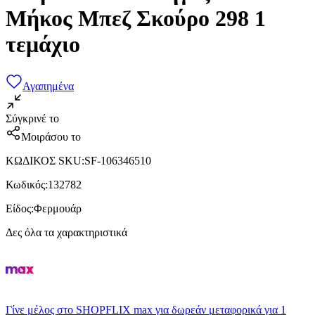
Μήκος Μπεζ Σκούρο 298 1
τεμάχιο
Αγαπημένα
Σύγκρινέ το
Μοιράσου το
ΚΩΔΙΚΟΣ SKU
:
SF-106346510
Κωδικός
:
132782
Είδος
:
Φερμουάρ
Δες όλα τα χαρακτηριστικά
Γίνε μέλος στο SHOPFLIX max για δωρεάν μεταφορικά για 1