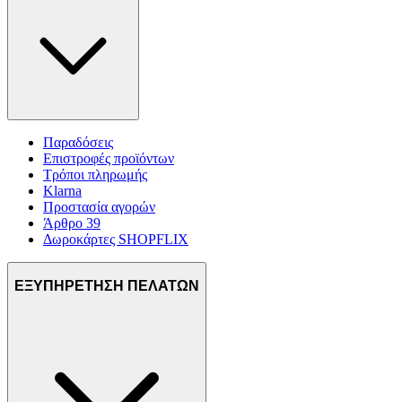
Παραδόσεις
Επιστροφές προϊόντων
Τρόποι πληρωμής
Klarna
Προστασία αγορών
Άρθρο 39
Δωροκάρτες SHOPFLIX
ΕΞΥΠΗΡΕΤΗΣΗ ΠΕΛΑΤΩΝ