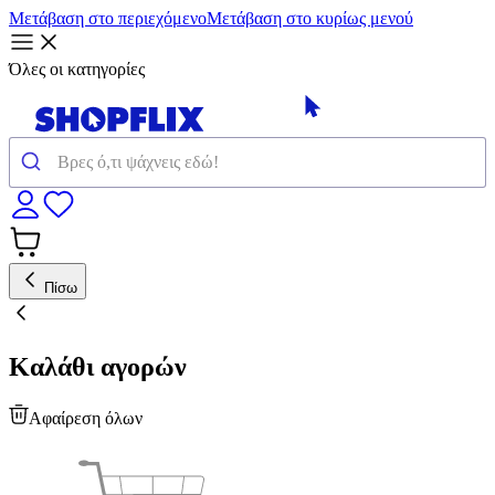
Μετάβαση στο περιεχόμενο
Μετάβαση στο κυρίως μενού
Όλες οι κατηγορίες
Πίσω
Καλάθι αγορών
Αφαίρεση όλων