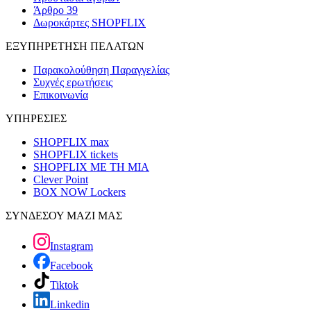
Άρθρο 39
Δωροκάρτες SHOPFLIX
ΕΞΥΠΗΡΕΤΗΣΗ ΠΕΛΑΤΩΝ
Παρακολούθηση Παραγγελίας
Συχνές ερωτήσεις
Επικοινωνία
ΥΠΗΡΕΣΙΕΣ
SHOPFLIX max
SHOPFLIX tickets
SHOPFLIX ΜΕ ΤΗ ΜΙΑ
Clever Point
BOX NOW Lockers
ΣΥΝΔΕΣΟΥ ΜΑΖΙ ΜΑΣ
Instagram
Facebook
Tiktok
Linkedin