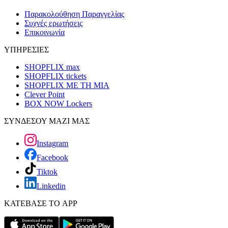
Παρακολούθηση Παραγγελίας
Συχνές ερωτήσεις
Επικοινωνία
ΥΠΗΡΕΣΙΕΣ
SHOPFLIX max
SHOPFLIX tickets
SHOPFLIX ΜΕ ΤΗ ΜΙΑ
Clever Point
BOX NOW Lockers
ΣΥΝΔΕΣΟΥ ΜΑΖΙ ΜΑΣ
Instagram
Facebook
Tiktok
Linkedin
ΚΑΤΕΒΑΣΕ ΤΟ APP