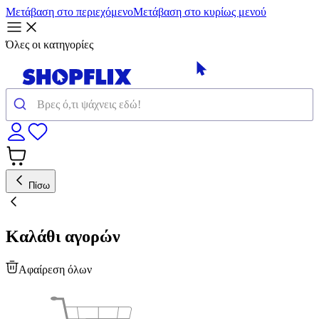
Μετάβαση στο περιεχόμενο
Μετάβαση στο κυρίως μενού
Όλες οι κατηγορίες
Πίσω
Καλάθι αγορών
Αφαίρεση όλων