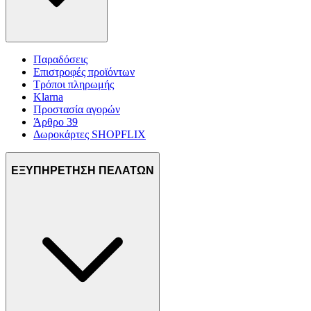
Παραδόσεις
Επιστροφές προϊόντων
Τρόποι πληρωμής
Klarna
Προστασία αγορών
Άρθρο 39
Δωροκάρτες SHOPFLIX
ΕΞΥΠΗΡΕΤΗΣΗ ΠΕΛΑΤΩΝ