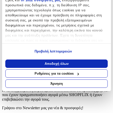
Εμείς και
οι 1022 συνεργάτες μας
επεξεργαζόμαστε
προσωπικά σας δεδομένα, π.χ. τη διεύθυνση IP σας,
Χαρακτηριστικά
χρησιμοποιώντας τεχνολογία όπως cookies για να
αποθηκεύουμε και να έχουμε πρόσβαση σε πληροφορίες στη
+
συσκευή σας, με σκοπό την προβολή εξατομικευμένων
διαφημίσεων και περιεχομένου, τις μετρήσεις σχετικά με
Χαρακτηριστικά
διαφημίσεις και περιεχόμενο, την καλύτερη εικόνα του κοινού
μας και την ανάπτυξη προϊόντων. Έχετε τη δυνατότητα
Είδος
:
επιλογής ως προς το ποιος χρησιμοποιεί τα δεδομένα σας και
για ποιους σκοπούς.
Φερμουάρ
Προβολή λεπτομερειών
Εάν μας επιτρέπετε, θα θέλαμε επίσης:
Αξιολογήσεις
Να συλλέξουμε πληροφορίες σχετικά με τη γεωγραφική
Αποδοχή όλων
σας τοποθεσία, οι οποίες μπορεί να είναι ακριβείς σε
Προς το παρόν δεν υπάρχουν άλλες αξιολογήσεις. Όταν
απόσταση μερικών μέτρων
προστεθούν, θα εμφανιστούν εδώ.
Ρυθμίσεις για τα cookies
Να αναγνωρίσουμε τη συσκευή σας σαρώνοντας ενεργά
για συγκεκριμένα χαρακτηριστικά (δακτυλικό αποτύπωμα)
Άρνηση
Πώς υπολογίζεται η βαθμολογία
Μάθετε περισσότερα σχετικά με τον τρόπο επεξεργασίας των
Η τελική βαθμολογία βασίζεται αποκλειστικά σε κριτικές χρηστών
προσωπικών σας δεδομένων και καθορίστε τις προτιμήσεις σας
που έχουν πραγματοποιήσει αγορά μέσω SHOPFLIX ή έχουν
στην
ενότητα “Λεπτομέρειες”
. Μπορείτε να αλλάξετε ή να
επιβεβαιώσει την αγορά τους.
ανακαλέσετε τη συγκατάθεσή σας ανά πάσα στιγμή από τη
Γράψου στο Νewsletter μας για νέα & προσφορές!
Δήλωση Cookies.