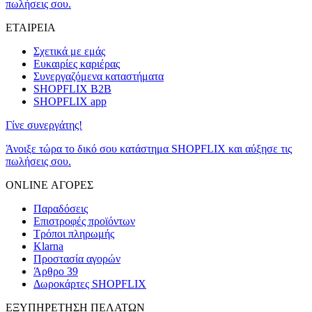
πωλήσεις σου.
ΕΤΑΙΡΕΙΑ
Σχετικά με εμάς
Ευκαιρίες καριέρας
Συνεργαζόμενα καταστήματα
SHOPFLIX B2B
SHOPFLIX app
Γίνε συνεργάτης!
Άνοιξε τώρα το δικό σου κατάστημα SHOPFLIX και αύξησε τις
πωλήσεις σου.
ONLINE ΑΓΟΡΕΣ
Παραδόσεις
Επιστροφές προϊόντων
Τρόποι πληρωμής
Klarna
Προστασία αγορών
Άρθρο 39
Δωροκάρτες SHOPFLIX
ΕΞΥΠΗΡΕΤΗΣΗ ΠΕΛΑΤΩΝ