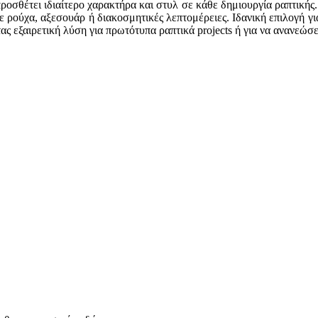
σθέτει ιδιαίτερο χαρακτήρα και στυλ σε κάθε δημιουργία ραπτικής.
ρούχα, αξεσουάρ ή διακοσμητικές λεπτομέρειες. Ιδανική επιλογή για
ας εξαιρετική λύση για πρωτότυπα ραπτικά projects ή για να ανανεώσ