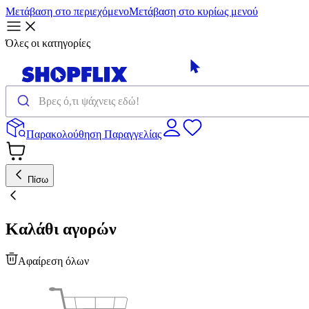
Μετάβαση στο περιεχόμενο
Μετάβαση στο κυρίως μενού
Όλες οι κατηγορίες
Παρακολούθηση Παραγγελίας
Πίσω
Καλάθι αγορών
Αφαίρεση όλων