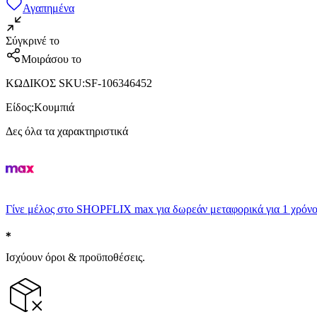
Αγαπημένα
Σύγκρινέ το
Μοιράσου το
ΚΩΔΙΚΟΣ SKU
:
SF-106346452
Είδος
:
Κουμπιά
Δες όλα τα χαρακτηριστικά
Γίνε μέλος στο SHOPFLIX max για δωρεάν μεταφορικά για 1 χρόνο
Ισχύουν όροι & προϋποθέσεις.