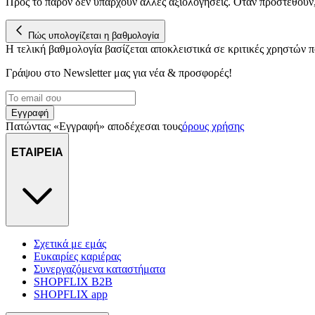
Προς το παρόν δεν υπάρχουν άλλες αξιολογήσεις. Όταν προστεθούν
Πώς υπολογίζεται η βαθμολογία
Η τελική βαθμολογία βασίζεται αποκλειστικά σε κριτικές χρηστών
Γράψου στο Νewsletter μας για νέα & προσφορές!
Εγγραφή
Πατώντας «Εγγραφή» αποδέχεσαι τους
όρους χρήσης
ΕΤΑΙΡΕΙΑ
Σχετικά με εμάς
Ευκαιρίες καριέρας
Συνεργαζόμενα καταστήματα
SHOPFLIX B2B
SHOPFLIX app