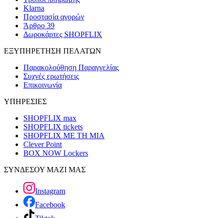
Klarna
Προστασία αγορών
Άρθρο 39
Δωροκάρτες SHOPFLIX
ΕΞΥΠΗΡΕΤΗΣΗ ΠΕΛΑΤΩΝ
Παρακολούθηση Παραγγελίας
Συχνές ερωτήσεις
Επικοινωνία
ΥΠΗΡΕΣΙΕΣ
SHOPFLIX max
SHOPFLIX tickets
SHOPFLIX ΜΕ ΤΗ ΜΙΑ
Clever Point
BOX NOW Lockers
ΣΥΝΔΕΣΟΥ ΜΑΖΙ ΜΑΣ
Instagram
Facebook