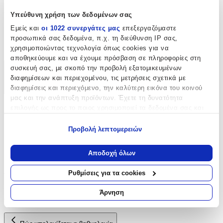
Χαρακτηριστικά
Υπεύθυνη χρήση των δεδομένων σας
Εμείς και
οι 1022 συνεργάτες μας
επεξεργαζόμαστε
Είδος
:
προσωπικά σας δεδομένα, π.χ. τη διεύθυνση IP σας,
Φερμουάρ
χρησιμοποιώντας τεχνολογία όπως cookies για να
αποθηκεύουμε και να έχουμε πρόσβαση σε πληροφορίες στη
συσκευή σας, με σκοπό την προβολή εξατομικευμένων
Χαρακτηριστικά
διαφημίσεων και περιεχομένου, τις μετρήσεις σχετικά με
διαφημίσεις και περιεχόμενο, την καλύτερη εικόνα του κοινού
+
μας και την ανάπτυξη προϊόντων. Έχετε τη δυνατότητα
επιλογής ως προς το ποιος χρησιμοποιεί τα δεδομένα σας και
Χαρακτηριστικά
για ποιους σκοπούς.
Προβολή λεπτομερειών
Είδος
:
Εάν μας επιτρέπετε, θα θέλαμε επίσης:
Φερμουάρ
Να συλλέξουμε πληροφορίες σχετικά με τη γεωγραφική
Αποδοχή όλων
σας τοποθεσία, οι οποίες μπορεί να είναι ακριβείς σε
Αξιολογήσεις
απόσταση μερικών μέτρων
Ρυθμίσεις για τα cookies
Να αναγνωρίσουμε τη συσκευή σας σαρώνοντας ενεργά
για συγκεκριμένα χαρακτηριστικά (δακτυλικό αποτύπωμα)
Προς το παρόν δεν υπάρχουν άλλες αξιολογήσεις. Όταν
Άρνηση
προστεθούν, θα εμφανιστούν εδώ.
Μάθετε περισσότερα σχετικά με τον τρόπο επεξεργασίας των
προσωπικών σας δεδομένων και καθορίστε τις προτιμήσεις σας
στην
ενότητα “Λεπτομέρειες”
. Μπορείτε να αλλάξετε ή να