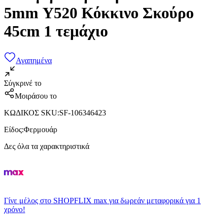
5mm Υ520 Κόκκινο Σκούρο
45cm 1 τεμάχιο
Αγαπημένα
Σύγκρινέ το
Μοιράσου το
ΚΩΔΙΚΟΣ SKU
:
SF-106346423
Είδος
:
Φερμουάρ
Δες όλα τα χαρακτηριστικά
Γίνε μέλος στο SHOPFLIX max για δωρεάν μεταφορικά για 1
χρόνο!