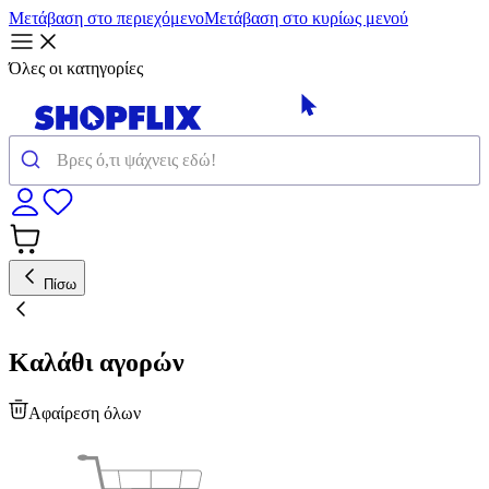
Μετάβαση στο περιεχόμενο
Μετάβαση στο κυρίως μενού
Όλες οι κατηγορίες
Πίσω
Καλάθι αγορών
Αφαίρεση όλων