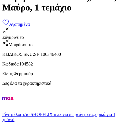
Μαύρο, 1 τεμάχιο
Αγαπημένα
Σύγκρινέ το
Μοιράσου το
ΚΩΔΙΚΟΣ SKU
:
SF-106346400
Κωδικός
:
104582
Είδος
:
Φερμουάρ
Δες όλα τα χαρακτηριστικά
Γίνε μέλος στο SHOPFLIX max για δωρεάν μεταφορικά για 1
χρόνο!