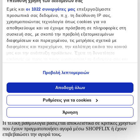
Υπεύθυνη χρήση των δεδομένων σας
Φερμουάρ
Εμείς και
οι 1022 συνεργάτες μας
επεξεργαζόμαστε
προσωπικά σας δεδομένα, π.χ. τη διεύθυνση IP σας,
χρησιμοποιώντας τεχνολογία όπως cookies για να
Χαρακτηριστικά
αποθηκεύουμε και να έχουμε πρόσβαση σε πληροφορίες στη
+
συσκευή σας, με σκοπό την προβολή εξατομικευμένων
διαφημίσεων και περιεχομένου, τις μετρήσεις σχετικά με
Χαρακτηριστικά
διαφημίσεις και περιεχόμενο, την καλύτερη εικόνα του κοινού
μας και την ανάπτυξη προϊόντων. Έχετε τη δυνατότητα
επιλογής ως προς το ποιος χρησιμοποιεί τα δεδομένα σας και
Είδος
:
για ποιους σκοπούς.
Φερμουάρ
Προβολή λεπτομερειών
Εάν μας επιτρέπετε, θα θέλαμε επίσης:
Αξιολογήσεις
Να συλλέξουμε πληροφορίες σχετικά με τη γεωγραφική
Αποδοχή όλων
σας τοποθεσία, οι οποίες μπορεί να είναι ακριβείς σε
Προς το παρόν δεν υπάρχουν άλλες αξιολογήσεις. Όταν
απόσταση μερικών μέτρων
Ρυθμίσεις για τα cookies
προστεθούν, θα εμφανιστούν εδώ.
Να αναγνωρίσουμε τη συσκευή σας σαρώνοντας ενεργά
για συγκεκριμένα χαρακτηριστικά (δακτυλικό αποτύπωμα)
Άρνηση
Πώς υπολογίζεται η βαθμολογία
Μάθετε περισσότερα σχετικά με τον τρόπο επεξεργασίας των
Η τελική βαθμολογία βασίζεται αποκλειστικά σε κριτικές χρηστών
προσωπικών σας δεδομένων και καθορίστε τις προτιμήσεις σας
που έχουν πραγματοποιήσει αγορά μέσω SHOPFLIX ή έχουν
στην
ενότητα “Λεπτομέρειες”
. Μπορείτε να αλλάξετε ή να
επιβεβαιώσει την αγορά τους.
ανακαλέσετε τη συγκατάθεσή σας ανά πάσα στιγμή από τη