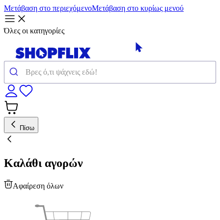
Μετάβαση στο περιεχόμενο
Μετάβαση στο κυρίως μενού
Όλες οι κατηγορίες
Πίσω
Καλάθι αγορών
Αφαίρεση όλων