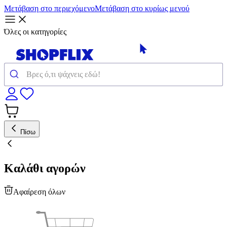
Μετάβαση στο περιεχόμενο
Μετάβαση στο κυρίως μενού
Όλες οι κατηγορίες
Πίσω
Καλάθι αγορών
Αφαίρεση όλων