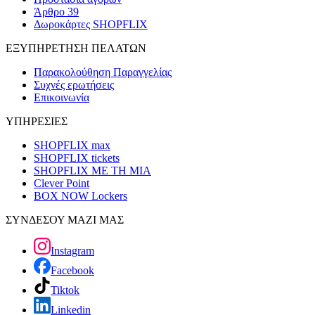
Άρθρο 39
Δωροκάρτες SHOPFLIX
ΕΞΥΠΗΡΕΤΗΣΗ ΠΕΛΑΤΩΝ
Παρακολούθηση Παραγγελίας
Συχνές ερωτήσεις
Επικοινωνία
ΥΠΗΡΕΣΙΕΣ
SHOPFLIX max
SHOPFLIX tickets
SHOPFLIX ΜΕ ΤΗ ΜΙΑ
Clever Point
BOX NOW Lockers
ΣΥΝΔΕΣΟΥ ΜΑΖΙ ΜΑΣ
Instagram
Facebook
Tiktok
Linkedin