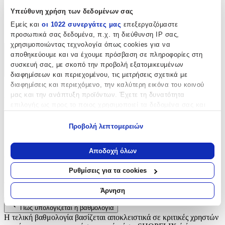
Υπεύθυνη χρήση των δεδομένων σας
Είδος
:
Εμείς και
οι 1022 συνεργάτες μας
επεξεργαζόμαστε
Δαντέλες
προσωπικά σας δεδομένα, π.χ. τη διεύθυνση IP σας,
χρησιμοποιώντας τεχνολογία όπως cookies για να
αποθηκεύουμε και να έχουμε πρόσβαση σε πληροφορίες στη
Χαρακτηριστικά
συσκευή σας, με σκοπό την προβολή εξατομικευμένων
+
διαφημίσεων και περιεχομένου, τις μετρήσεις σχετικά με
διαφημίσεις και περιεχόμενο, την καλύτερη εικόνα του κοινού
Χαρακτηριστικά
μας και την ανάπτυξη προϊόντων. Έχετε τη δυνατότητα
επιλογής ως προς το ποιος χρησιμοποιεί τα δεδομένα σας και
Είδος
:
για ποιους σκοπούς.
Προβολή λεπτομερειών
Δαντέλες
Εάν μας επιτρέπετε, θα θέλαμε επίσης:
Να συλλέξουμε πληροφορίες σχετικά με τη γεωγραφική
Αξιολογήσεις
Αποδοχή όλων
σας τοποθεσία, οι οποίες μπορεί να είναι ακριβείς σε
απόσταση μερικών μέτρων
Ρυθμίσεις για τα cookies
Προς το παρόν δεν υπάρχουν άλλες αξιολογήσεις. Όταν
Να αναγνωρίσουμε τη συσκευή σας σαρώνοντας ενεργά
προστεθούν, θα εμφανιστούν εδώ.
για συγκεκριμένα χαρακτηριστικά (δακτυλικό αποτύπωμα)
Άρνηση
Μάθετε περισσότερα σχετικά με τον τρόπο επεξεργασίας των
Πώς υπολογίζεται η βαθμολογία
προσωπικών σας δεδομένων και καθορίστε τις προτιμήσεις σας
Η τελική βαθμολογία βασίζεται αποκλειστικά σε κριτικές χρηστών
στην
ενότητα “Λεπτομέρειες”
. Μπορείτε να αλλάξετε ή να