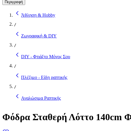
Περιγραφή
Άθληση & Hobby
/
Ζωγραφική & DIY
/
DIY - Φτιάξτο Μόνος Σου
/
Πλέξιμο - Είδη ραπτικής
/
Αναλώσιμα Ραπτικής
Φόδρα Σταθερή Λόττο 140cm Φ