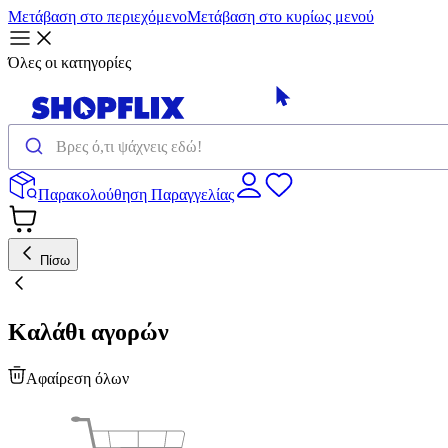
Μετάβαση στο περιεχόμενο
Μετάβαση στο κυρίως μενού
Όλες οι κατηγορίες
Παρακολούθηση Παραγγελίας
Πίσω
Καλάθι αγορών
Αφαίρεση όλων