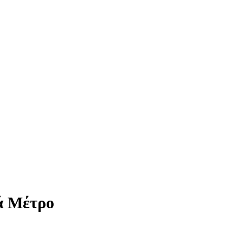
ά Μέτρο