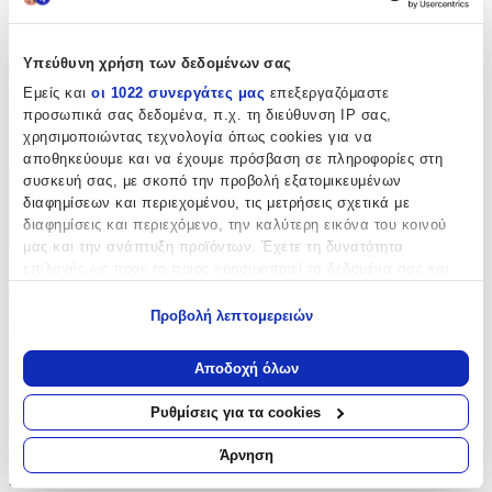
αναβαθμίζει κάθε ραπτική ή δημιουργική προσπάθεια.
Χαρακτηριστικά
Υπεύθυνη χρήση των δεδομένων σας
Εμείς και
οι 1022 συνεργάτες μας
επεξεργαζόμαστε
Είδος
:
προσωπικά σας δεδομένα, π.χ. τη διεύθυνση IP σας,
χρησιμοποιώντας τεχνολογία όπως cookies για να
Κουμπιά
αποθηκεύουμε και να έχουμε πρόσβαση σε πληροφορίες στη
συσκευή σας, με σκοπό την προβολή εξατομικευμένων
Χαρακτηριστικά
διαφημίσεων και περιεχομένου, τις μετρήσεις σχετικά με
διαφημίσεις και περιεχόμενο, την καλύτερη εικόνα του κοινού
+
μας και την ανάπτυξη προϊόντων. Έχετε τη δυνατότητα
επιλογής ως προς το ποιος χρησιμοποιεί τα δεδομένα σας και
Χαρακτηριστικά
για ποιους σκοπούς.
Προβολή λεπτομερειών
Είδος
:
Εάν μας επιτρέπετε, θα θέλαμε επίσης:
Να συλλέξουμε πληροφορίες σχετικά με τη γεωγραφική
Κουμπιά
Αποδοχή όλων
σας τοποθεσία, οι οποίες μπορεί να είναι ακριβείς σε
απόσταση μερικών μέτρων
Αξιολογήσεις
Ρυθμίσεις για τα cookies
Να αναγνωρίσουμε τη συσκευή σας σαρώνοντας ενεργά
για συγκεκριμένα χαρακτηριστικά (δακτυλικό αποτύπωμα)
Άρνηση
Προς το παρόν δεν υπάρχουν άλλες αξιολογήσεις. Όταν
Μάθετε περισσότερα σχετικά με τον τρόπο επεξεργασίας των
προστεθούν, θα εμφανιστούν εδώ.