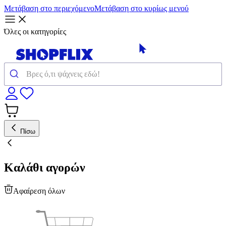
Μετάβαση στο περιεχόμενο
Μετάβαση στο κυρίως μενού
Όλες οι κατηγορίες
Πίσω
Καλάθι αγορών
Αφαίρεση όλων