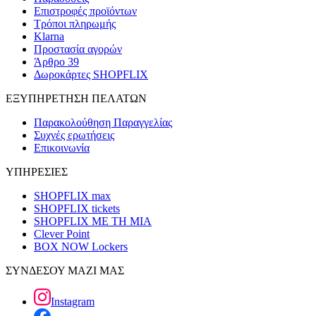
Επιστροφές προϊόντων
Τρόποι πληρωμής
Klarna
Προστασία αγορών
Άρθρο 39
Δωροκάρτες SHOPFLIX
ΕΞΥΠΗΡΕΤΗΣΗ ΠΕΛΑΤΩΝ
Παρακολούθηση Παραγγελίας
Συχνές ερωτήσεις
Επικοινωνία
ΥΠΗΡΕΣΙΕΣ
SHOPFLIX max
SHOPFLIX tickets
SHOPFLIX ΜΕ ΤΗ ΜΙΑ
Clever Point
BOX NOW Lockers
ΣΥΝΔΕΣΟΥ ΜΑΖΙ ΜΑΣ
Instagram