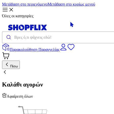
Μετάβαση στο περιεχόμενο
Μετάβαση στο κυρίως μενού
Όλες οι κατηγορίες
Παρακολούθηση Παραγγελίας
Πίσω
Καλάθι αγορών
Αφαίρεση όλων