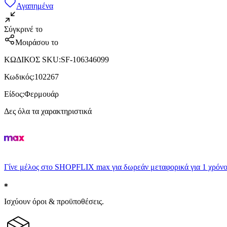
Αγαπημένα
Σύγκρινέ το
Μοιράσου το
ΚΩΔΙΚΟΣ SKU
:
SF-106346099
Κωδικός
:
102267
Είδος
:
Φερμουάρ
Δες όλα τα χαρακτηριστικά
Γίνε μέλος στο SHOPFLIX max για δωρεάν μεταφορικά για 1 χρόνο
Ισχύουν όροι & προϋποθέσεις.