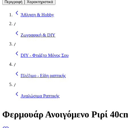
Περιγραφή
Χαρακτηριστικά
Άθληση & Hobby
/
Ζωγραφική & DIY
/
DIY - Φτιάξτο Μόνος Σου
/
Πλέξιμο - Είδη ραπτικής
/
Αναλώσιμα Ραπτικής
Φερμουάρ Ανοιγόμενο Ριρί 40c