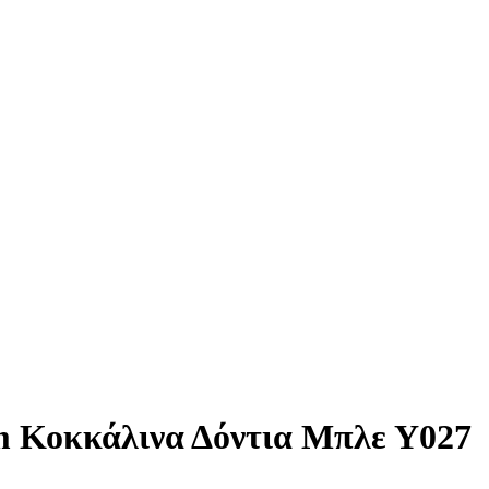
m Κοκκάλινα Δόντια Μπλε Υ027